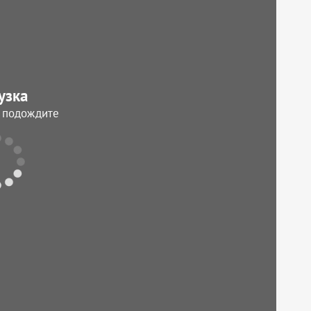
узка
, подождите