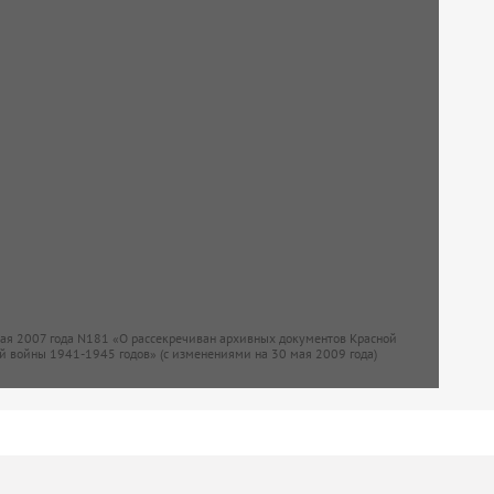
мая 2007 года N181 «О рассекречиван архивных документов Красной
й войны 1941-1945 годов» (с изменениями на 30 мая 2009 года)