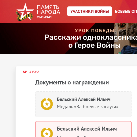
Бельский Алексей Ильич
УЧАСТНИКИ ВОЙНЫ
БОЕВЫЕ О
Герой Советского Союза (Орден
Ленина и медаль «Золотая
звезда»)
Бельский Алексей Ильич
Медаль «За взятие Берлина»
1950
Документы о награждении
Бельский Алексей Ильич
Медаль «За боевые заслуги»
Бельский Алексей Ильич