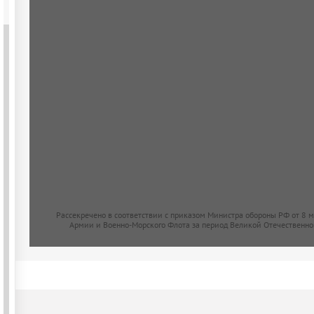
Рассекречено в соответствии с приказом Министра обороны РФ от 8 
Армии и Военно-Морского Флота за период Великой Отечественно