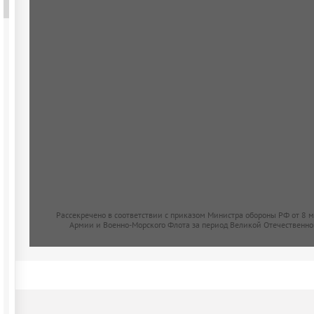
Рассекречено в соответствии с приказом Министра обороны РФ от 8 
Армии и Военно-Морского Флота за период Великой Отечественно