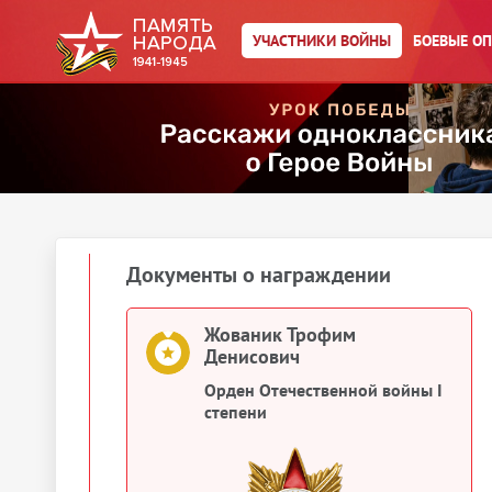
Жгованик (Жованик) Трофим
Денисович
УЧАСТНИКИ ВОЙНЫ
БОЕВЫЕ О
Учетно-послужная картотека
Жованик (Жованник) Трофим
Дионисьевич (Денисович)
Учетно-послужная картотека
1943
Документы о награждении
Жованик Трофим
Денисович
Орден Отечественной войны I
степени