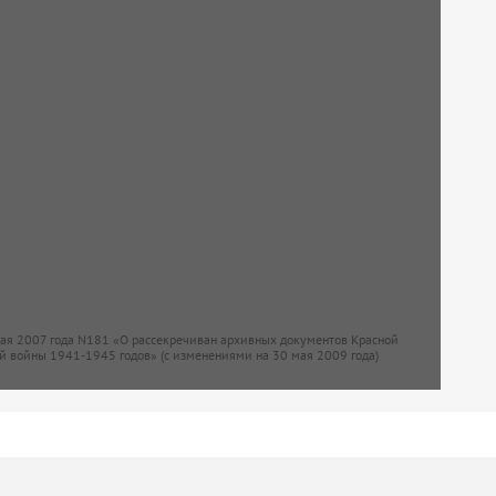
мая 2007 года N181 «О рассекречиван архивных документов Красной
й войны 1941-1945 годов» (с изменениями на 30 мая 2009 года)