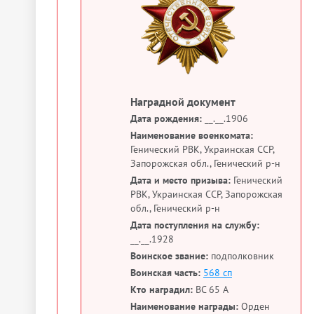
Наградной документ
Дата рождения:
__.__.1906
Наименование военкомата:
Генический РВК, Украинская ССР,
Запорожская обл., Генический р-н
Дата и место призыва:
Генический
РВК, Украинская ССР, Запорожская
обл., Генический р-н
Дата поступления на службу:
__.__.1928
Воинское звание:
подполковник
Воинская часть:
568 сп
Кто наградил:
ВС 65 А
Наименование награды:
Орден