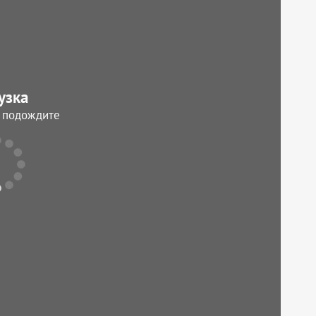
узка
, подождите