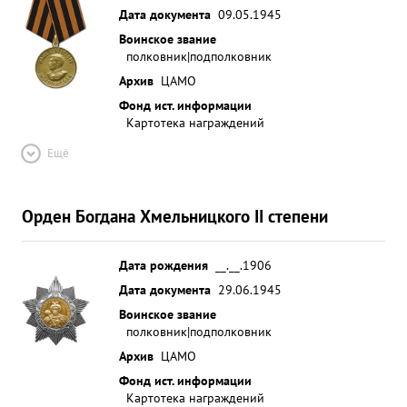
Данциг, полк нанес следующие потери
Дата документа
09.05.1945
противнику: Убито и ранено свыше 550 солдат и
Воинское звание
офицеров противника, взято в плен 122 солдата и
полковник|подполковник
офицера, захвачено три госпиталя до 2000
Архив
ЦАМО
раненых солдат и офицеров. УНИЧТОЖЕНО
Фонд ист. информации
пулеметов 5 ,миномейов 7 орудий 4 повозок с
Картотека награждений
боеприпасами 14, танков ,автомашин 44 тягачей
Ещё
1. ЗАХВАЧЕНО орудий 25, минометов 23,
самоходных орудий 2, танков 9 автомашин
исправных 84, продовольственных складов 8
Орден Богдана Хмельницкого II степени
пулеметов 42 радиостанций 2 мотоциклов 9,
винтовок и автоматов свыше 1100. ...»
Дата рождения
__.__.1906
Дата документа
29.06.1945
Воинское звание
полковник|подполковник
Архив
ЦАМО
Фонд ист. информации
Картотека награждений