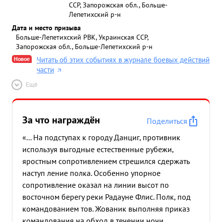
ССР, Запорожская обл., Больше-
Лепетихский р-н
Дата и место призыва
Больше-Лепетихский РВК, Украинская ССР,
Запорожская обл., Больше-Лепетихский р-н
Новое
Читать об этих событиях в журнале боевых действий
части
Ещё
За что награждён
Поделиться
«... На подступах к городу Данциг, противник
используя выгодные естественные рубежи,
яростным сопротивлением стрешился сдержать
наступ ление полка. Особенно упорное
сопротивление оказал на линии высот по
восточном берегу реки Радауне Флис. Полк, под
командованием тов. Жованик выполняя приказ
командования на обход в течении ночи