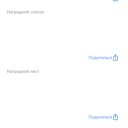
руководил группой совершаю- Делеглубский
обход для овладения ст. Василевича Полесской
Наградной список
обл. использовав при этом па отизан. ...»
Поделиться
Наградной лист
Поделиться