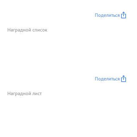
автомашины, 40 лошадей, 2 продсклада, склад с
интендантским имуществом, 2 артсклада, ордудий
Поделиться
разных калибров 8 штук, минометов 6 шт. Имея
свои потери: Убитыми 72, ранеными 324. а
Наградной список
умелое командование полком, за нанесение
противнику большого урона тов. ЖОВАБИК
достоин награждения ...»
Поделиться
Наградной лист