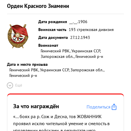
Орден Красного Знамени
Дата рождения
__.__.1906
Воинская часть
193 стрелковая дивизия
Дата документа
27.12.1943
Военкомат
Генический РВК, Украинская ССР,
Запорожская обл., Генический р-н
Дата и место призыва
Генический РВК, Украинская ССР, Запорожская обл.,
Генический р-н
Ещё
За что награждён
Поделиться
«... боях ра р. Сож и Десна, тов ЖОВАННИК
проявил исклю чительной умение и смелость в
управлении войсками. в результате чего