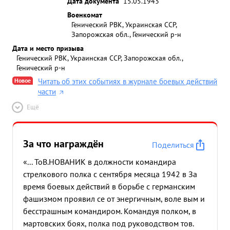
Дата документа
15.05.1943
Военкомат
Генический РВК, Украинская ССР,
Запорожская обл., Генический р-н
Дата и место призыва
Генический РВК, Украинская ССР, Запорожская обл.,
Генический р-н
Новое
Читать об этих событиях в журнале боевых действий
части
Ещё
За что награждён
Поделиться
«... ТоВ.НОВАНИК в должности командира
стрелкового полка с сентября месяца 1942 в За
время боевых действий в борьбе с германским
фашизмом проявил се от энергичным, воле вым и
бесстрашным командиром. Командуя полком, в
мартовских боях, полка под руководством тов.