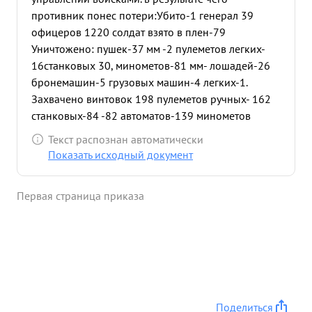
противник понес потери:Убито-1 генерал 39
офицеров 1220 солдат взято в плен-79
Уничтожено: пушек-37 мм -2 пулеметов легких-
16
станковых 30, минометов-81 мм- лошадей-26
бронемашин-5 грузовых машин-4 легких-1.
Захвачено винтовок 198 пулеметов ручных- 162
станковых-84 -82 автоматов-139 минометов
разных- 127 пушек 37 ММ-2
бронемашин-1
Текст распознан автоматически
грузовых- ,мотоциклов- рации-3 тягочей-4. При
Показать исходный документ
форсировании р. Днепр т. ЖОВАННИК проявил
стойке кость мужество в деле управления
Первая страница приказа
войсками Сам лично переправился с полком и на
правом берегу непра руководил вопросом
расширения плацдарма . дальнейших боях на
правом-берегу Днепра тов. ОВАННИК проявляет
исключительную храбрость и умение в
командовании войсками Сам все время
находится в боевых порядках частей. 11.11. умело
Поделиться