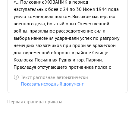
«... Полковник ЖОВАНИК в период
наступательных боев с 24 по 30 Июня 1944 пода
умело командовал полком. Высокое мастерство
военного дела, богатый опыт Отечественной
войны, правильное рассредоточение сил и
выбора нанесения удара-дали успех по разгрому
немецких захватчиков при прорыве вражеской
долговременной обороны в районе Селище
Козловка Песчанная Рудня и гор. Паричи.
Преследуя отступающего противника полка с
марша завязал бои на окраинах города
Текст распознан автоматически
Бобруйска. Обходным маневром полк перезал
Показать исходный документ
дорогу на Минск и перешел в наступление по
овладению городом. Умело управляя полком в
Первая страница приказа
бою- полк с 25 по 30 Июня 1944 года взял с
боями 14 населенных пунктов в том числе 2
города: Паричи и Бобруйск. Полком нанесен
большой урон противнику, взято более 300
пленных, уничтожено более 2000, захвачено 4