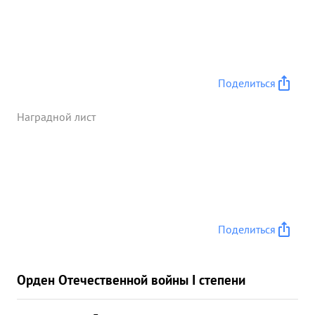
службы бое вых охранений поставлены ны на
должную высоту. Хорошо подготовил свою
полковую разведку к ночным действиям, в
результате его в ночь с 25 на 26 апреля 1943 был
захвачен "ЯЗНК" с нанесением. больших потерь
Поделиться
немцами За Умелое и энергичное выполнения
боевых задач, смелость, решительность и личную
Наградной лист
отвагу в борьбе с германским фашизмом -
тов.ЖОВАник достоин Правите льственной на
грады орденом "КРАСНАЯ ЗВЕЗДА". Командир
(начальник) 1- Военный комиссар ...»
Поделиться
Орден Отечественной войны I степени