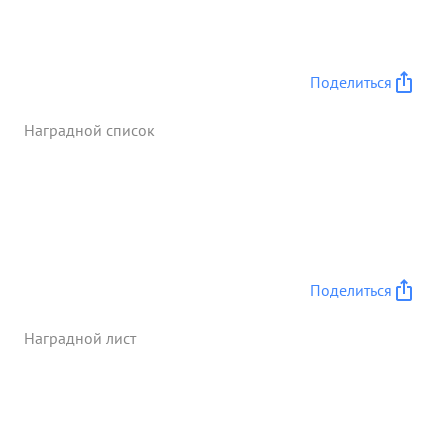
противнику большие потери в живой силе и
технике. ...»
Поделиться
Наградной список
Поделиться
Наградной лист