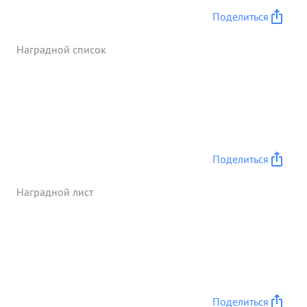
героически и с честью выполняют свой долг
Поделиться
перед родиной. тов. ДАЛМАТОВ на протяжении
всех дней боев сам лично руководил боем, часто
Наградной список
бывал в боевых порядках частей и
подразделений лично на поле боя, общаясь с
командирами и бойцами. Учитывая заслуги перед
родиной - т. ДАЛМАТОВ достоин правительного
твенной награды ордена "СУВОРОВА п СТЕПЕНИ".
...»
Поделиться
Наградной лист
Поделиться