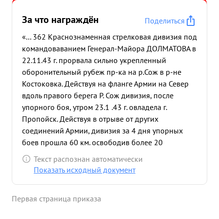
За что награждён
Поделиться
«... 362 Краснознаменная стрелковая дивизия под
командоваванием Генерал-Майора ДОЛМАТОВА в
22.11.43 г. прорвала сильно укрепленный
оборонительный рубеж пр-ка на р.Сож в р-не
Костоковка. Действуя на фланге Армии на Север
вдоль правого берега Р. Сож дивизия, после
упорного боя, утром 23.1 .43 г. овладела г.
Пропойск. Действуя в отрыве от других
соединений Армии, дивизия за 4 дня упорных
боев прошла 60 км. освободив более 20
населенных пунктов, в том числе крупные
Текст распознан автоматически
населенные пункты:г Пропойск Бахань, Гайшин,
Показать исходный документ
Рудня и др. Благодаря умелому управлению
войсками и хорошей организации боя, Генерал
Первая страница приказа
Долматов обеспечил выполнение задач первого
и последующих дней операций в соответствии с