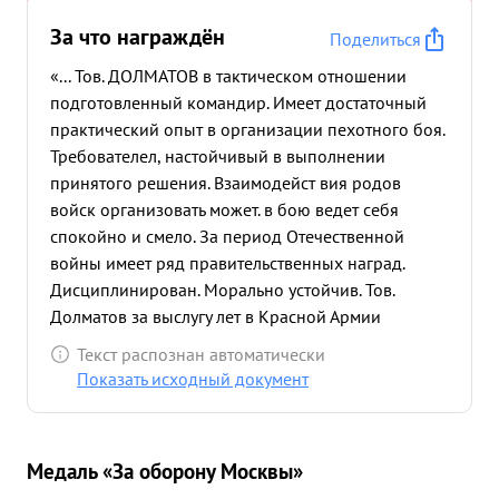
За что награждён
Поделиться
«... Тов. ДОЛМАТОВ в тактическом отношении
подготовленный командир. Имеет достаточный
практический опыт в организации пехотного боя.
Требователел, настойчивый в выполнении
принятого решения. Взаимодейст вия родов
войск организовать может. в бою ведет себя
спокойно и смело. За период Отечественной
войны имеет ряд правительственных наград.
Дисциплинирован. Морально устойчив. Тов.
Долматов за выслугу лет в Красной Армии
достоин правительственной награды "орден
Текст распознан автоматически
ленина". ...»
Показать исходный документ
Медаль «За оборону Москвы»