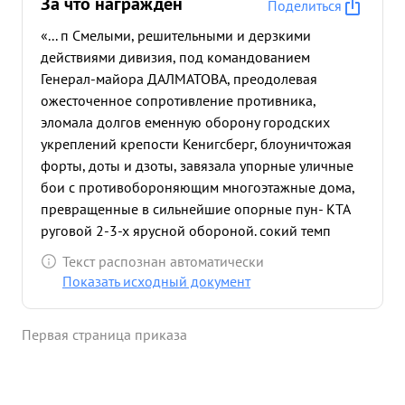
За что награждён
Поделиться
«... п Смелыми, решительными и дерзкими
действиями дивизия, под командованием
Генерал-майора ДАЛМАТОВА, преодолевая
ожесточенное сопротивление противника,
эломала долгов еменную оборону городских
укреплений крепости Кенигсберг, блоуничтожая
форты, доты и дзоты, завязала упорные уличные
бои с противобороняющим многоэтажные дома,
превращенные в сильнейшие опорные пун- КТА
руговой 2-3-х ярусной обороной. сокий темп
наступле дивизии привелкокружению основной
Текст распознан автоматически
группировки прот ика и ее капитуляции. ходе
Показать исходный документ
боев дивизия продвинувшись в глубь обороны до
километров, в слож нейши условиях уличного
Первая страница приказа
боя, преодолев-18 линий траншей, 4
противотанковых талам рва и лотные полосы
минных полей и проволочных заграждений,
овладела 52 квари дня боев дивизия нанесла