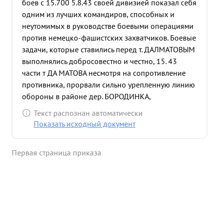
боев с 15.700 5.8.43 своей дивизией показал себя
одним из лучших командиров, способных и
неутомимых в руководстве боевыми операциями
против немецко-фашистских захватчиков. Боевые
задачи, которые ставились перед т. ДАЛМАТОВЫМ
выполнялись добросовестно и честно, 15. 43
части т ДА МАТОВА несмотря на сопротивление
противника, прорвали сильно урепленную линию
обороны в районе дер. БОРОДИНКА,
ГОЛОВИНКА, КОТОВО, ПРОТАСОВО, форсировали
Текст распознан автоматически
реки ОПТУХУ, ОКУ и преследуя противника
Показать исходный документ
занимая населенный пункт один за другим -
СПАССКОЕ, КИРПИЧНОЕ, БОГОРОДИТСКОЕ,
Первая страница приказа
КАМЫШЕВО, КАЗНАЧЕЕВКУ, ПАХОМОВО,
КИРИЕВКА, ВОЛОБУЕВО. За период боев части
дивизии освободили десятки населенных
пунктов. ничтожили больше 5000 гитлеровских
оккупантов, взяты большие трофеи. Бойцы и
командиры и политработники самоотверженно и