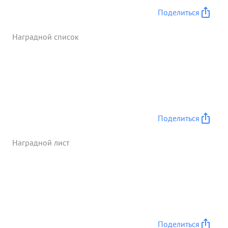
героически и с честью выполняют свой долг
Поделиться
перед родиной. тов. ДАЛМАТОВ на протяжении
всех дней боев сам лично руководил боем, часто
Наградной список
бывал в боевых порядках частей и
подразделений лично на поле боя, общаясь с
командирами и бойцами. Учитывая заслуги перед
родиной - т. ДАЛМАТОВ достоин правительного
твенной награды ордена "СУВОРОВА п СТЕПЕНИ".
...»
Поделиться
Наградной лист
Поделиться