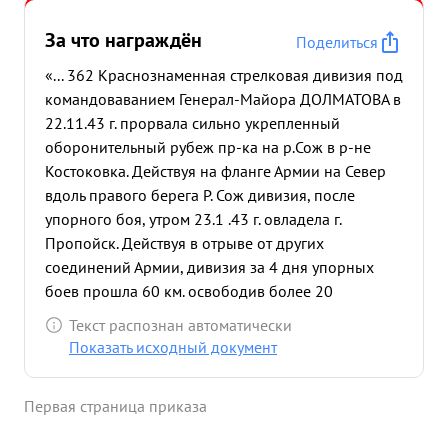
За что награждён
Поделиться
«... 362 Краснознаменная стрелковая дивизия под
командоваванием Генерал-Майора ДОЛМАТОВА в
22.11.43 г. прорвала сильно укрепленный
оборонительный рубеж пр-ка на р.Сож в р-не
Костоковка. Действуя на фланге Армии на Север
вдоль правого берега Р. Сож дивизия, после
упорного боя, утром 23.1 .43 г. овладела г.
Пропойск. Действуя в отрыве от других
соединений Армии, дивизия за 4 дня упорных
боев прошла 60 км. освободив более 20
населенных пунктов, в том числе крупные
Текст распознан автоматически
населенные пункты:г Пропойск Бахань, Гайшин,
Показать исходный документ
Рудня и др. Благодаря умелому управлению
войсками и хорошей организации боя, Генерал
Первая страница приказа
Долматов обеспечил выполнение задач первого
и последующих дней операций в соответствии с