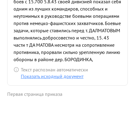
боев с 15.700 5.8.43 своей дивизией показал себя
одним из лучших командиров, способных и
неутомимых в руководстве боевыми операциями
против немецко-фашистских захватчиков. Боевые
задачи, которые ставились перед т. ДАЛМАТОВЫМ
выполнялись добросовестно и честно, 15. 43
части т ДА МАТОВА несмотря на сопротивление
противника, прорвали сильно урепленную линию
обороны в районе дер. БОРОДИНКА,
ГОЛОВИНКА, КОТОВО, ПРОТАСОВО, форсировали
Текст распознан автоматически
реки ОПТУХУ, ОКУ и преследуя противника
Показать исходный документ
занимая населенный пункт один за другим -
СПАССКОЕ, КИРПИЧНОЕ, БОГОРОДИТСКОЕ,
Первая страница приказа
КАМЫШЕВО, КАЗНАЧЕЕВКУ, ПАХОМОВО,
КИРИЕВКА, ВОЛОБУЕВО. За период боев части
дивизии освободили десятки населенных
пунктов. ничтожили больше 5000 гитлеровских
оккупантов, взяты большие трофеи. Бойцы и
командиры и политработники самоотверженно и