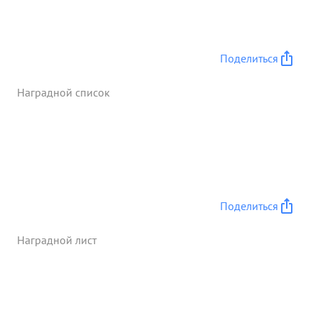
противнику большие потери в живой силе и
технике. ...»
Поделиться
Наградной список
Поделиться
Наградной лист