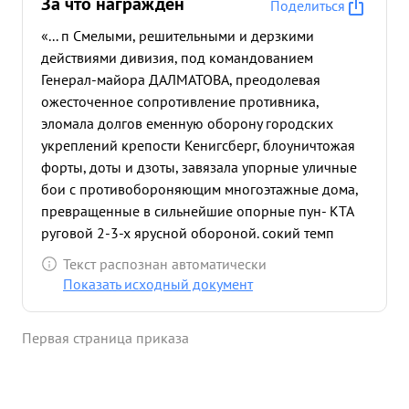
За что награждён
Поделиться
«... п Смелыми, решительными и дерзкими
действиями дивизия, под командованием
Генерал-майора ДАЛМАТОВА, преодолевая
ожесточенное сопротивление противника,
эломала долгов еменную оборону городских
укреплений крепости Кенигсберг, блоуничтожая
форты, доты и дзоты, завязала упорные уличные
бои с противобороняющим многоэтажные дома,
превращенные в сильнейшие опорные пун- КТА
руговой 2-3-х ярусной обороной. сокий темп
наступле дивизии привелкокружению основной
Текст распознан автоматически
группировки прот ика и ее капитуляции. ходе
Показать исходный документ
боев дивизия продвинувшись в глубь обороны до
километров, в слож нейши условиях уличного
Первая страница приказа
боя, преодолев-18 линий траншей, 4
противотанковых талам рва и лотные полосы
минных полей и проволочных заграждений,
овладела 52 квари дня боев дивизия нанесла