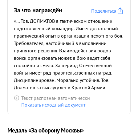
За что награждён
Поделиться
«... Тов. ДОЛМАТОВ в тактическом отношении
подготовленный командир. Имеет достаточный
практический опыт в организации пехотного боя.
Требователел, настойчивый в выполнении
принятого решения. Взаимодейст вия родов
войск организовать может. в бою ведет себя
спокойно и смело. За период Отечественной
войны имеет ряд правительственных наград.
Дисциплинирован. Морально устойчив. Тов.
Долматов за выслугу лет в Красной Армии
достоин правительственной награды "орден
Текст распознан автоматически
ленина". ...»
Показать исходный документ
Медаль «За оборону Москвы»