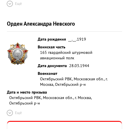
уничтожил 10 человек пехоты, одну зенитную
Ещё
установку ,2 подводы и вызвал один крупный
очаг пожара. Боевая работа тов. ФАТКИНА
подтверждается боевыми донесениями 61 КШАП
Орден Александра Невского
и докладами экипажей. ...»
Дата рождения
__.__.1919
Воинская часть
165 гвардейский штурмовой
авиационный полк
Дата документа
28.03.1944
Военкомат
Октябрьский РВК, Московская обл., г.
Москва, Октябрьский р-н
Дата и место призыва
Октябрьский РВК, Московская обл., г. Москва,
Октябрьский р-н
Ещё