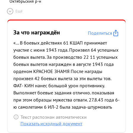
Октябрьский р-н
Ещё
За что награждён
Поделиться
«... В боевых действиях 61 КШАП принимает
участие с июня 1943 года. Произвел 64 успешных
боевых вылета. За производство 22 11 успешных
боевых вылетов награжден в августе 1943 года
орденом КРАСНОЕ ЗНАМЯ После награды
произвел 42 боевых вылета за эти вылеты тов.
ФАТ- КИН нанес большой урон противнику.
Выполняет боевые задания отлично. показывая
при этом образцы мужества отваги. 27.8.43 года 6-
ю самолетами 6 ИЛ-2 была задача-штурмовать
отходящие колонны противника в районе
Текст распознан автоматически
опошня За этот вылет ФАТКИНЫМ уничтожено 3
Показать исходный документ
автомашины с войсками и грузами противника и