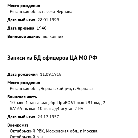
Место рождения
противника по шоессе КИЕВ-ВАСИЛЬков .Эту
Рязанская область село Чернава
задачу тов. ФАТКИН выполнил отлично снижаясь
Дата выбытия
28.01.1999
до бреющего полета делая по 3-4 захода он
Дата призыва
1940
наносил штурмовые удары по отходящим
Воинское звание
войскам ,в результате чего противник имел
полковник
большие потери в живой силе и технике. 17.7.44
года тов. ФАТКИН, будучи ведущим группы 8-ми
Записи из БД офицеров ЦА МО РФ
самолетов ИЛ-2 получил задачу нанести шту
рмовой удара по укрепившемуся противнику на
рубеже ТРОСТЯНЕЦ -ПОДЛИПЦЕ мешавшему
Дата рождения
11.09.1918
продвижению вперед нашим наземным войскам.
Место рождения
с этой задачей тов. ФАТКИН справился отлично.В
Рязанская обл., Чернавский р-н, с. Чернава
результате нанесенного штурмового удара неся
Воинская часть
10 завп 1 зап. авиац. бр. ПриВО
61 шап 291 шад 2
большие потери в живой силе и технике,
ВА
165 гв. шап 10 гв. шад
4 осутап 2 ВА
противник был вынужден отойти на новый
Дата выбытия
24.12.1957
22.9.44 рубеж. года тов. ФАТКИН, будучи ведущим
Военкомат
группы 5-ти самолетов ИЛ-2 получил задачу
Октябрьский РВК, Московская обл., г. Москва,
нанести штурмовой удар по обороняющемуся
Октябрьский р-н