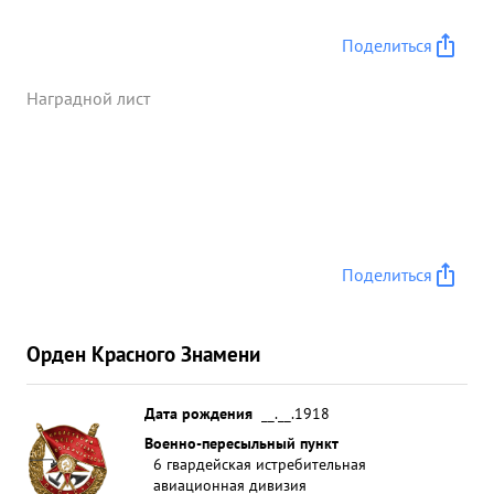
упорство в достиже нии победы, смелость
достоин правительственной награды орденом
Поделиться
"КРАСНОЕ времен ЗНАМЯ" ...»
Наградной лист
Поделиться
Орден Красного Знамени
Дата рождения
__.__.1918
Военно-пересыльный пункт
6 гвардейская истребительная
авиационная дивизия