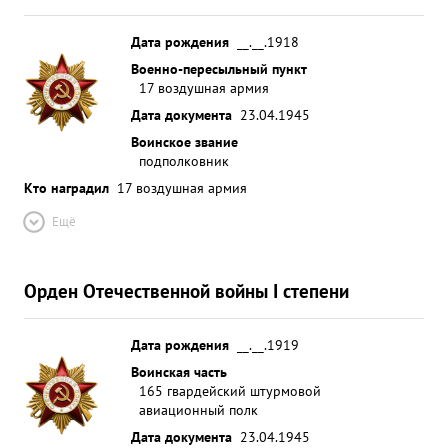
уничтожение живой силы и техники противника
достоин награждения орденом" ОТЕЧЕСТВЕННАЯ
Дата рождения
__.__.1918
ВОЙНА " 1-й СТЕПЕНИ ...»
Военно-пересыльный пункт
17 воздушная армия
Дата документа
23.04.1945
Воинское звание
подполковник
Кто наградил
17 воздушная армия
Ещё
Орден Отечественной войны I степени
Дата рождения
__.__.1919
Воинская часть
165 гвардейский штурмовой
авиационный полк
Дата документа
23.04.1945