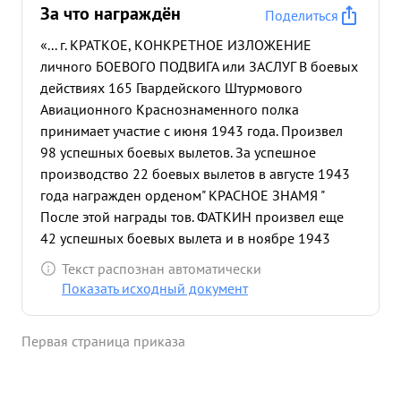
За что награждён
Поделиться
«... г. КРАТКОЕ, КОНКРЕТНОЕ ИЗЛОЖЕНИЕ
личного БОЕВОГО ПОДВИГА или ЗАСЛУГ В боевых
действиях 165 Гвардейского Штурмового
Авиационного Краснознаменного полка
принимает участие с июня 1943 года. Произвел
98 успешных боевых вылетов. За успешное
производство 22 боевых вылетов в августе 1943
года награжден орденом" КРАСНОЕ ЗНАМЯ "
После этой награды тов. ФАТКИН произвел еще
42 успешных боевых вылета и в ноябре 1943
года был награжден вторым орденом " КРАСНОЕ
Текст распознан автоматически
ЗНАМЯ" После этой награды ФАТКИН произвел
Показать исходный документ
32 успешных боевых вылета в каждом вылете
показывая образцы отличного выполнения
Первая страница приказа
боевых заданий образцы умелого ведения боях
на самолете ИЛ-2,образцы смелости и упорства.
Так 1 ноября 1943 года ФАТКИН в составе 8