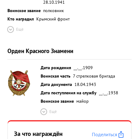
заслуженным авторитетом у бойцов, командиров
28.10.1941
и политработников дивизии. Верный сын своей
Воинское звание
полковник
Родины, честно выполняющий свой долг перед
Кто наградил
Крымский фронт
страной, тов. ВИНОКУРОВ достоин правитель
Ещё
ственной награды ордена "Красная звезда". ...»
Орден Красного Знамени
Дата рождения
__.__.1909
Воинская часть
7 стрелковая бригада
Дата документа
18.04.1943
Дата поступления на службу
__.__.1938
Воинское звание
майор
Ещё
За что награждён
Поделиться