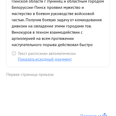
Пинской области г Лунинец и областным городом
Белоруссии-Пинск проявил мужество и
мастерство в боевом руководстве войсковой
частью. Получив боевую задачу от командования
дивизии на овладение этими городами тов.
Винокуров в техном взаимодействии с
артиллерией на всем протяжении
наступательного порыва действовал быстро
решительно и уверенно: своим примером
Текст распознан автоматически
поднимал воинствующий дух среди вверенного
Показать исходный документ
ему личного состава, находясь при этом в боевых
порядках подразделений. 15 июля 1944 года в
Первая страница приказа
районе севернее города Пинск при
освобождении сел Западной Белоруссии
благодаря быстрых действий и обходных
маневров -была освобождена значительная
территория с населенными пунктами При этом
действующим численно превосходящим конным
группам мадьяр-было нанесено большое
Поделиться