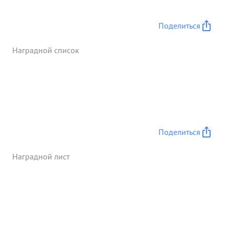
ступающего противника - добился значительных
успехов выполнений боевого задания
Поделиться
Командования дивизии в разгроме живой силы и
техники противника. ...»
Наградной список
Поделиться
Наградной лист