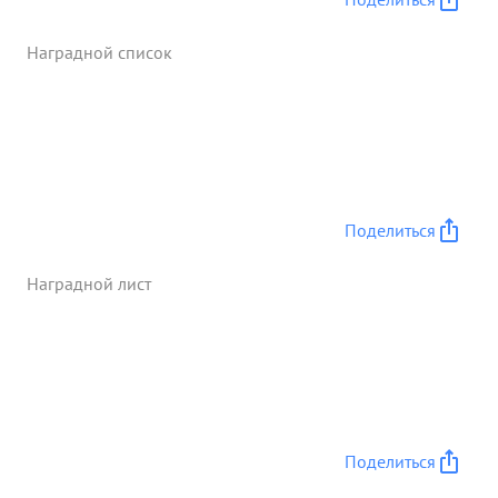
поражение живой силе и материальной части
противника Взяты большие трафеи и пленные
Наградной список
солдаты и офицеры свыше 35 человек, что
способствовало успешному продвижению и
выполнению поставленных боевых задач в
дальнейшим по разгрому противника. В
настоящее время его подразделения быстро
продвигается вперед. ...»
Поделиться
Наградной лист
Поделиться