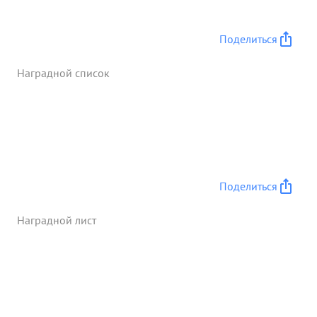
грамотные решения. сциалистической Родине
предан. ...»
Поделиться
Наградной список
Поделиться
Наградной лист