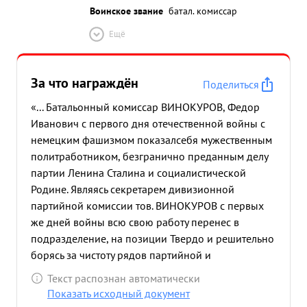
Воинское звание
батал. комиссар
Ещё
За что награждён
Поделиться
«... Батальонный комиссар ВИНОКУРОВ, Федор
Иванович с первого дня отечественной войны с
немецким фашизмом показалсебя мужественным
политработником, безгранично преданным делу
партии Ленина Сталина и социалистической
Родине. Являясь секретарем дивизионной
партийной комиссии тов. ВИНОКУРОВ с первых
же дней войны всю свою работу перенес в
подразделение, на позиции Твердо и решительно
борясь за чистоту рядов партийной и
комсомольской организации, очищал их от
Текст распознан автоматически
чуждых, мало устойчивых, трусливых элементов,
Показать исходный документ
тов. ВИНОКУРОВ и в целом партийная комиссия