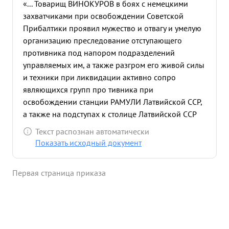
«... Товарищ ВИНОКУРОВ в боях с немецкими
захватчиками при освобождении Советской
Прибалтики проявил мужество и отвагу и умелую
организацию преследование отступающего
противника под напором подразделений
управляемых им, а также разгром его живой силы
и техники при ликвидации активно сопро
являющихся групп про тивника при
освобождении станции РАМУЛИ Латвийской ССР,
а также на подступах к столице Латвийской ССР
городу РИГЕ и особенно в районе высоты 208.0. в
Текст распознан автоматически
процессе управления подразделениями
Показать исходный документ
непосредственно в боевых порядках принимал
активное участие по разгрому вражеского
Первая страница приказа
заслона. Будучи на наблюдательном пункте при
управлении своими подразделениями был
тяжело ранен в ногу , тов. ВИНОКУРОВ продолжал
управлять действующими подразделениями и
умело продумав план преследования о