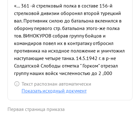
«... 361 -й стрелковый полка в составе 156-й
стрелковой дивизии оборонял второй турецкий
вал. Противник силою до батальона вкленился в
оборону первого стр. батальона этого-же полка
тов. ВИНОКУРОВ собрав группу бойцов и
командиров повел их в контратаку отбросил
противника на исходное положение и уничтожил
наступающие четыре танка. 14.5.1942 г. в р-не
Солдатской Слободы отметка " Горком" отрезал
группу наших войск численностью до 2 ,000
человек Учитывая обстановку момента Крым,
Текст распознан автоматически
отход частей) тов. ВИНОКУРОВ взял на себя
Показать исходный документ
инициативу Комиссара этой группы организовал
их и повел в бой, в результате чего противник был
Первая страница приказа
рассеян и частью уничтожен оторошен на
исходные рубежи. Этим самым группа была
выведена из окружения и обеспечина
возможность нормальное эвакуация раненых. в