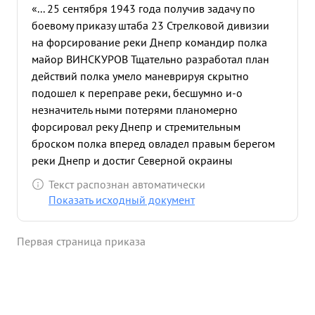
«... 25 сентября 1943 года получив задачу по
боевому приказу штаба 23 Стрелковой дивизии
на форсирование реки Днепр командир полка
майор ВИНСКУРОВ Тщательно разработал план
действий полка умело маневрируя скрытно
подошел к переправе реки, бесшумно и-о
незначитель ными потерями планомерно
форсировал реку Днепр и стремительным
броском полка вперед овладел правым берегом
реки Днепр и достиг Северной окраины
населенного пункта Селище. Предпринятые
Текст распознан автоматически
контратаки пехоты и танков противника
Показать исходный документ
поставившего себе задачу смять наши части и
опрокинуть их в Днепр были отбиты и полка
Первая страница приказа
стойко удерживал захваченные рубежи
обеспечивая плацдарм для вводов новых
переправляющихся подразделений. В бою
бесштрашен умело и здраво оценивает любую
сложную обстановку и принимает тактически