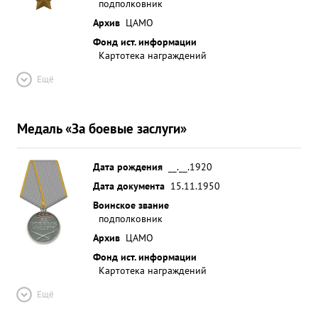
подполковник
окружении не был. в настоящее время находится
в строк. За мужество и отвагу проявленные в
Архив
ЦАМО
борьбе против немецких захватчиков за
Фонд ист. информации
Картотека награждений
произведенные 280 боевых вылетов за 1 сбитый
самолет ...»
Ещё
Медаль «За боевые заслуги»
Дата рождения
__.__.1920
Дата документа
15.11.1950
Воинское звание
подполковник
Архив
ЦАМО
Фонд ист. информации
Картотека награждений
Ещё