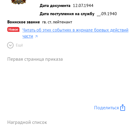
дироватьнами передовые части. г этом бою
Дата документа
12.07.1944
лейтенант Ю-87 что подтверждают летчики
Дата поступления на службу
__.09.1940
группы ПОДАЛЯК и МОСЯГИН, плену и окружении
Воинское звание
гв. ст. лейтенант
не был настоящее время находится в строю. ...»
Новое
Читать об этих событиях в журнале боевых действий
части
Ещё
Первая страница приказа
Поделиться
Наградной список