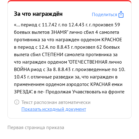
За что награждён
Поделиться
«... период с 11.7.42 г. по 12.4.43 г. г. произвел 59
боевых вылетов ЗНАМЯ" лично сбил 4 самолета
противника за что награжден орденом КРАСНОЕ
в период с 12.4. по 8.8.43 г. произвел 62 боевых
вылета сбил СТЕПЕНИ самолета противника за
что награжден орденом "ОТЕЧЕСТВЕННАЯ лично
ВОЙНА риод с За 8. 8.8.43 г. произведенные по 10.
10.43 г. отличные разведки за, что награжден в
применением орденом аэродотос КРАСНАЯ емки
ЗРЕЗДА". в пе- Продолжая Учавствовать на фронте
Отечественной войны по разгрому немецких
Текст распознан автоматически
оккупантов с 10.10 по настоящее время произвел
Показать исходный документ
110 боевых вылетов, из них: на прикрытие своих
войск-39, разведку войск противника- 6 Петате
Первая страница приказа
рехват которых самолетов лично противника-10
сбил 5 самолетов Учавствовал противника в 26