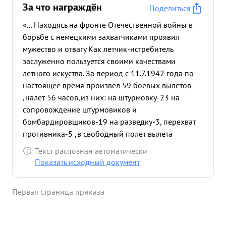
За что награждён
Поделиться
«... Находясь на фронте Отечественной войны в
борьбе с немецкими захватчиками проявил
мужество и отвагу Как летчик-истребитель
заслуженно пользуется своими качествами
летного искуства. За период с 11.7.1942 года по
настоящее время произвел 59 боевых вылетов
,налет 56 часов,из них: на штурмовку-23 на
сопровождение штурмовиков и
бомбардировщиков-19 на разведку-3, перехват
противника-5 ,в свободный полет вылета
Участвовал в 10 воздушных боях,в результате
Текст распознан автоматически
которых сбил 4 самолета противника типа 2
Показать исходный документ
Ме-109ф ФВ-189 и Ю-52. 10.10.1942 года при
возвращении с боевого задания при
Первая страница приказа
сопровождении штурмовиков ИЛ-2,на пути были
встречены 2 Ме-109ф ,пытавшихся атаковать
ИЛ-2. Младший лейтенант ОНОПЧЕНКО находясь