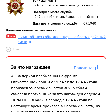
Воинская часть
дания оздушны бой,в результа летчики г кая ч
249 истребительный авиационный полк
подтверждаю ПЫ КРЮЧК 172 в район 6.8.1943
Последнее место службы
ская группа разведк встр тов.ОН ЧЕНКО личн с
249 истребительный авиационный полк
ними ушный резульат км. восточне населенного
Дата поступления на службу
__.09.1940
ПУНКТ Греческий, подтверждают районе 2 де
Воинское звание
мл. лейтенант
своими ми атакам ведущим зав али нер вный
Новое
Читать об этих событиях в журнале боевых действий
воздушны западнее скаты подт верждает группы
части
САЗОНОВ 11.1943 выполняя с задание по п
прикрикрытию войск вращаясь блуострова
Ещё
едущим пары в ОНОГНЕВ пыталис атако наших
ребителей ардии старший прот лико смелыми
За что награждён
атакам в хвост сбил го, рытием что о резуль бомбо
Поделиться
нагр рузку вне 1 В этом возду лично тверждаю
«... За период пребывания на фронте
летчики группы 6.5. года 6 ЛА ГГ-3,со ,
Отечественной войны с 11.7.42 г. по 12.4.43 года
сопровожда группу Ил штурмонку сбил 1 котор
произвел 59 боевых вылетов лично сбил 4
ый упал горящим в район рмовк войск район Се
самолета против- ника за что награжден орденом
руппа 6 ению И оноп ЕНКО был нападающе
" КРАСНОЕ ЗНАМЯ". г период с 12.4.43 года по
старший сам атакован в а и с кор роткой ремент
настоящее время произвел-62 боевых вылета, -из
сбил атакующего М экипаж населенно пункта