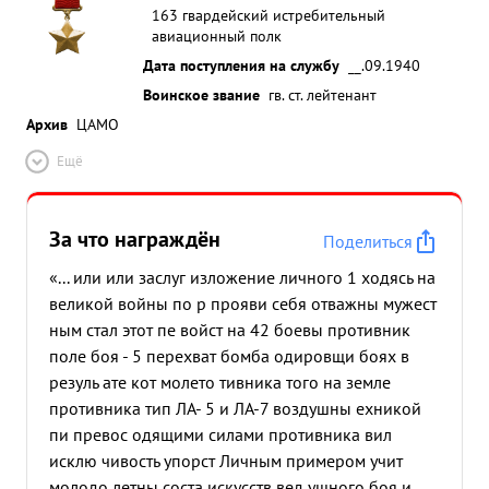
163 гвардейский истребительный
авиационный полк
Дата поступления на службу
__.09.1940
Воинское звание
гв. ст. лейтенант
Архив
ЦАМО
Ещё
За что награждён
Поделиться
«... или или заслуг изложение личного 1 ходясь на
великой войны по р прояви себя отважны мужест
ным стал этот пе войст на 42 боевы противник
поле боя - 5 перехват бомба одировщи боях в
резуль ате кот молето тивника того на земле
противника тип ЛА- 5 и ЛА-7 воздушны ехникой
пи превос одящими силами противника вил
исклю чивость упорст Личным примером учит
молодо летны соста искусств вед ушного боя и