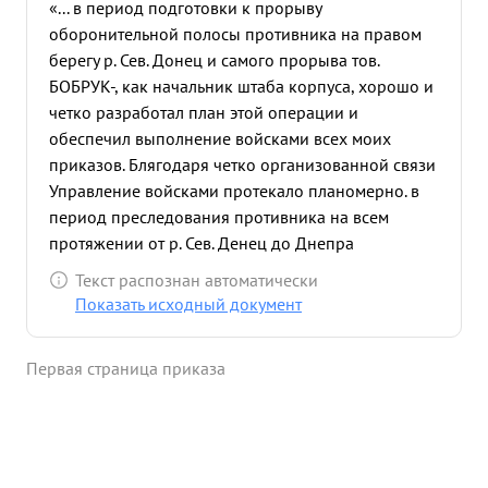
«... в период подготовки к прорыву
оборонительной полосы противника на правом
берегу р. Сев. Донец и самого прорыва тов.
БОБРУК-, как начальник штаба корпуса, хорошо и
четко разработал план этой операции и
обеспечил выполнение войсками всех моих
приказов. Блягодаря четко организованной связи
Управление войсками протекало планомерно. в
период преследования противника на всем
протяжении от р. Сев. Денец до Днепра
управление войсками не нарушалось. Штаб
как
Текст распознан автоматически
орган управления, работал и работает слаженно и
Показать исходный документ
четко. Своей работой тов. БОБРУК во многом
содействовал успеху в прорыве укрепленной
Первая страница приказа
полосы противника и дальнейшем
преследовании его , а так же и занятия города
Ново-Московск. ...»