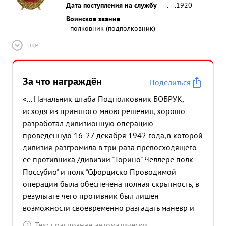
Дата поступления на службу
__.__.1920
Воинское звание
полковник (подполковник)
Ещё
За что награждён
Поделиться
«... Начальник штаба Подполковник БОБРУК,
исходя из принятого мною решения, хорошо
разработал дивизионную операцию
проведенную 16-27 декабря 1942 года,в которой
дивизия разгромила в три раза превосходящего
ее противника /дивизии "Торино" Челлере полк
Поссубио" и полк "Сфорциско Проводимой
операции была обеспечена полная скрытность, в
результате чего противник был лишен
возможности своевременно разгадать маневр и
произвести своевременную перегруппировку. В
Текст распознан автоматически