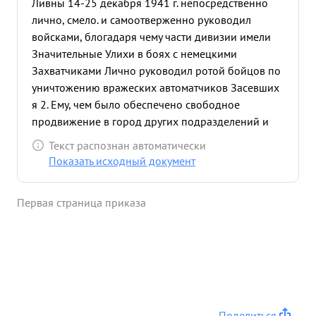
Ливны 14-25 декабря 1941 г. непосредственно
лично, смело. и самоотверженно руководил
войсками, блогадаря чему части дивизии имели
Значительные Улихи в боях с немецкими
Захватчиками Лично руководил ротой бойцов по
уничтожению вражеских автоматчиков Засевших
я 2. Ему, чем было обеспечено свободное
продвижение в город других подразделений и
частей. За проя вленную инициативу, Смелость и
Текст распознан автоматически
самоотверженность в боях с немецкими
Показать исходный документ
оккупанитами. достоин награждения орденом
Красное Знания и ...»
Первая страница приказа
Поделиться