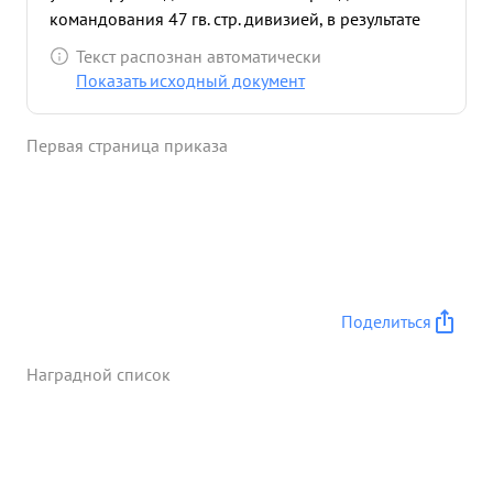
командования 47 гв. стр. дивизией, в результате
чего дивизия нанесла большие потери в живой
Текст распознан автоматически
силе и технике противника - тов. БОБРУК
Показать исходный документ
присвоено звание "Герой Советского Союза" За
долголетнюю службу в Красной Армии достоин
Первая страница приказа
награждения орденом "Красное Знамя". ...»
Поделиться
Наградной список