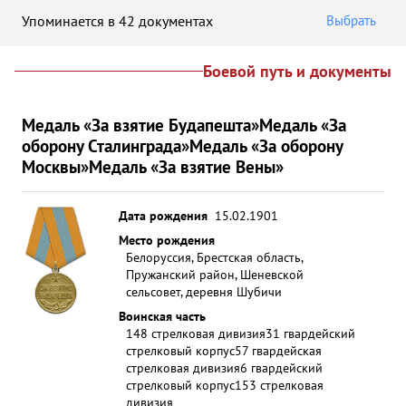
Упоминается в 42 документах
Выбрать
Боевой путь и документы
Медаль «За взятие Будапешта»
Медаль «За
оборону Сталинграда»
Медаль «За оборону
Москвы»
Медаль «За взятие Вены»
Дата рождения
15.02.1901
Место рождения
Белоруссия, Брестская область,
Пружанский район, Шеневской
сельсовет, деревня Шубичи
Воинская часть
148 стрелковая дивизия
31 гвардейский
стрелковый корпус
57 гвардейская
стрелковая дивизия
6 гвардейский
стрелковый корпус
153 стрелковая
дивизия