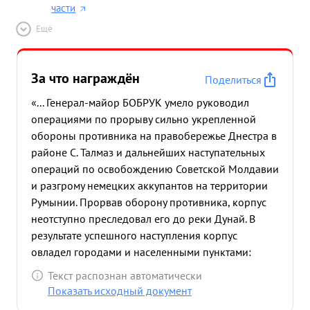
части
Ещё
За что награждён
Поделиться
«... Генерал-майор БОБРУК умело руководил
операциями по прорыву сильно укрепленной
обороны противника на правобережье Днестра в
районе С. Талмаз и дальнейших наступательных
операций по освобождению Советской Молдавии
и разгрому немецких аккупантов на территории
Румынии. Прорвав оборону противника, корпус
неотступно преследовал его до реки Дунай. В
результате успешного наступления корпус
овладел городами и населенными пунктами:
БРАЙЛОВ, Галац Джуржа, Болград, Татар-Бунар и
Текст распознан автоматически
др. С 20 августа по 2 сентября 1944г. корпус
Показать исходный документ
фарсировал Днестр, Прут, Серет , овладел