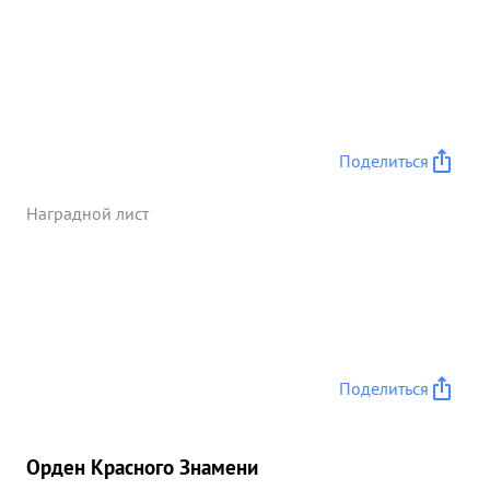
потребителей противника уничтожил: 2
автомашины, с 90 15 гит леровцев и в взорвал
склад с боеприпасами. ...»
Поделиться
Наградной лист
Поделиться
Орден Красного Знамени