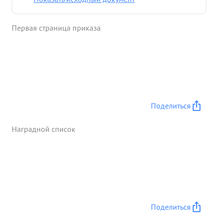
были атакованы 20 ФВ-190 и МЕ-109.В результате
штурмовки поджог 1 самолет противника на
Первая страница приказа
земле и в воздушном бою сбил 1 МЕ-109.
Результаты были подтверждены другими
экипажами. боевых вылетов уничтоже нный ...»
Поделиться
Наградной список
Поделиться