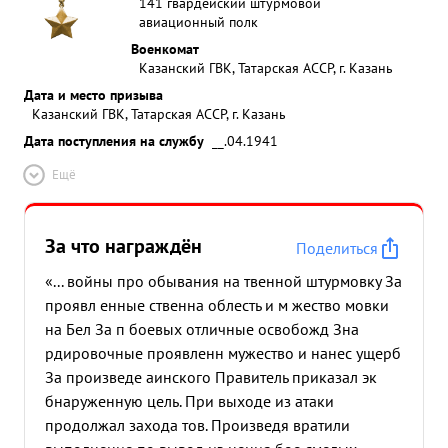
141 гвардейский штурмовой
Мал.Яблоново Шахово едущий ст .лейтенант
авиационный полк
Сокерин было обнаружено северо-восточнее 2-3
Военкомат
км. 200 от пункта Шахово в складках местнос сти
Казанский ГВК, Татарская АССР, г. Казань
скопление танков до единиц,на на юго-
Дата и место призыва
восточной окраине до 40 автомашин и севернее
Казанский ГВК, Татарская АССР, г. Казань
п. Мал Яблоново до 70 автомашин и до батальона
Дата поступления на службу
__.04.1941
пехоты. При штурмовке обнаруженной цели не
Ещё
смотря на до бреюще- ЗА противника тов.
Столяров пикирования снижаясь го полета
производя несколько заходов расстреливал и
За что награждён
Поделиться
уничтожал технику живую силу противника. В
результате штурмовки им было уничтожено: 2
«... войны про обывания на твенной штурмовку За
танка автомашине расстреляно до 10 гитлеровцев
проявл енные ственна облесть и м жество мовки
и пункте Мал.Яблоново взоравтоцистерну
на Бел За п боевых отличные освобожд Зна
бензином Задание было выполнено отлично.
рдировочные проявленн мужество и нанес ущерб
18.7.1943 года производя разведку войск
За произведе аинского Правитель приказал эк
противника рай- Беленихин Маячки Покров
бнаруженную цель. При выходе из атаки
составе группы самолетов ИЛ-2 под
продолжал захода тов. Произведя вратили
командованием лейтенанта Покорного районе