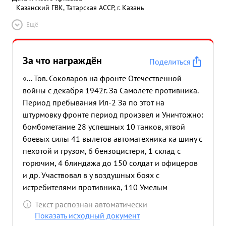
Казанский ГВК, Татарская АССР, г. Казань
Ещё
За что награждён
Поделиться
«... Тов. Соколаров на фронте Отечественной
войны с декабря 1942г. За Самолете противника.
Период пребывания Ил-2 За по этот на
штурмовку фронте период произвел и Уничтожно:
бомбометание 28 успешных 10 танков, ятвой
боевых силы 41 вылетов автоматехника ка шину с
пехотой и грузом, 6 бензоцистери, 1 склад с
горючим, 4 блиндажа до 150 солдат и офицеров
и др. Участвовал в у воздушных боях с
истребителями противника, 110 Умелым
маневром в сегда выходил из боя. Лотает в людых
Текст распознан автоматически
метеоусловией Имеет 2 ночных боевых вылета на
Показать исходный документ
самолете Иля 18 7. 1942 г. При разведке войск