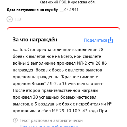
Казанский РВК, Кировская обл.
Дата поступления на службу
__.04.1941
Ещё
За что награждён
Поделиться
«... Тов. Стопярев за отличное выполнение 28
боевых вылетов ное на Всего, ной самолете
войны 1 выполнение произвел ИЛ-2 сти 28 86
награжден боевых боевых вылетов вылетов
орденом награжден на "Красное самолете
орденом Знамя" ИЛ-2. и "Отечественза отлич-
После второй правительственной награды
произвел 30 успешных боевых частвовал
вылетов, в 3 воздушных боях с истребителями №
противника и сбил МЕ 29-10 109 -43 года При
штурмовкем аэродрома Киревоград в составе 17
Текст распознан автоматически
самолетов ИЛ-2- ведущий капитан Компаниец
Показать исходный документ