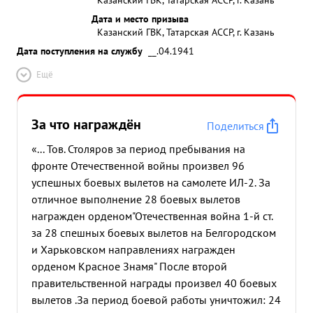
уничтоженные: противника проявленные при
Дата и место призыва
этом доблесть и мужество достоин ...»
Казанский ГВК, Татарская АССР, г. Казань
Дата поступления на службу
__.04.1941
Ещё
За что награждён
Поделиться
«... Тов. Столяров за период пребывания на
фронте Отечественной войны произвел 96
успешных боевых вылетов на самолете ИЛ-2. За
отличное выполнение 28 боевых вылетов
награжден орденом"Отечественная война 1-й ст.
за 28 спешных боевых вылетов на Белгородском
и Харьковском направлениях награжден
орденом Красное Знамя" После второй
правительственной награды произвел 40 боевых
вылетов .За период боевой работы уничтожил: 24