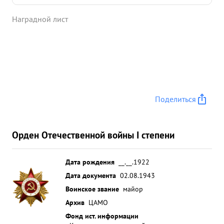
противника в в районе Беленихино, мак. Маячки,
Наградной лист
в составе группы 6 самолетов ИЛ-2 мл. айте-
Ножит Столяров был а таковая 1 МЕ-109. Он
совместно с воздушным Стрелком все атаку
противника поспешно отразил и уничтожил: 3
автомашины с пехотой, бензоциотерну с горочим
подбил 1 танк и расстрелал до 20 гитлеровцев.
Отличный Летчин- штурмовик, в совершенстве
Поделиться
овладевший техникой пилотирования, смелый и
бесструшност в бою. Беспредельно преданный
делу партии Ленина Сталина и Социалистической
Орден Отечественной войны I степени
кре крещена Иванамник) ...»
Дата рождения
__.__.1922
Дата документа
02.08.1943
Воинское звание
майор
Архив
ЦАМО
Фонд ист. информации