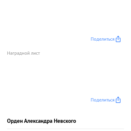
и до 10 штлеровцев. Результат эффективного
удара было подтвержден с командно пункта
наведения и объявление благодарность Генерал.
лейтенантом авиации Рязановым эффективность
всех боевых вылетов подстверждают экипажи
действовавиме в составе данных групп, аэродит
Поделиться
оснимки, истребители прикрытия и с командных
пунктов на ведения. за произведенные 24
Наградной лист
эффективных боевых вылета, уничтоженные 6
танков, 18 автомашин, МЗА орудий, проявленные
при этом довеств и мужество достоин
Правительственной награды орденом
Отечественная война Пстепени". ...»
Поделиться
Орден Александра Невского