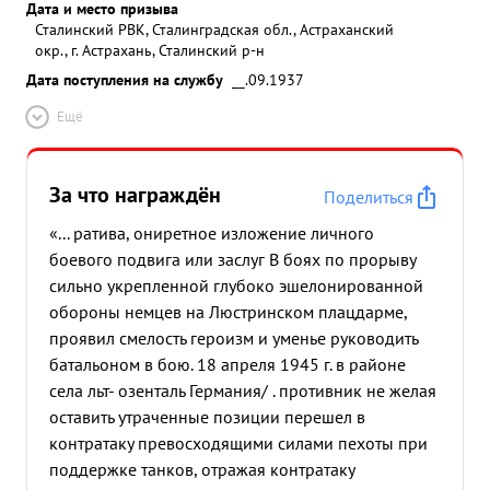
Дата и место призыва
Сталинский РВК, Сталинградская обл., Астраханский
окр., г. Астрахань, Сталинский р-н
Дата поступления на службу
__.09.1937
Ещё
За что награждён
Поделиться
«... ратива, ониретное изложение личного
боевого подвига или заслуг В боях по прорыву
сильно укрепленной глубоко эшелонированной
обороны немцев на Люстринском плацдарме,
проявил смелость героизм и уменье руководить
батальоном в бою. 18 апреля 1945 г. в районе
села льт- озенталь Германия/ . противник не желая
оставить утраченные позиции перешел в
контратаку превосходящими силами пехоты при
поддержке танков, отражая контратаку