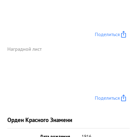
АНДРЕЕВ пристрелял ее и сильным огне вым
налетом уничтожил батарею противника, в этом
бою тов. АНДРЕЕВ одновременно подавил огонь
3-х пушек 75мм, Стрелявших прямой наводкой
,уничтожил 3 крупнокалиберных пулемета и 5
Поделиться
станковых пулеметов,а так-же с выше роты
немецкой пехоты. ...»
Наградной лист
Поделиться
Орден Красного Знамени
Дата рождения
__.__.1916