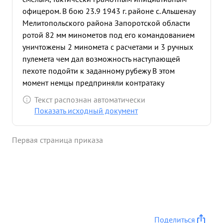
офицером. В бою 23.9 1943 г. районе с. Альшенау
Мелитопольского района Запоротской области
ротой 82 мм минометов под его командованием
уничтожены 2 миномета с расчетами и 3 ручных
пулемета чем дал возможность наступающей
пехоте подойти к заданному рубежу В этом
момент немцы предприняли контратаку
Благодаря только исключительно
Текст распознан автоматически
организованному огню минометов тов. Андреева
Показать исходный документ
контратака противника была отбита и пехота
получила возможность закрепиться на занятом
Первая страница приказа
рубеже. При этом было уничтожено до взвода
пехоты противника. ...»
Поделиться