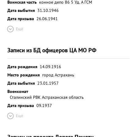
Воинская часть
конное депо 86 5 Уд. А ГСМ
противника и пленил 490 немецких солдат.
Дата выбытия
31.10.1946
проявленный ли ный подвиг и героизм достоин
Дата призыва
присвоения звания "ГЕРОЙ За СОВЕТСКОГО
26.06.1941
СОЮВА" ...»
Ещё
Записи из БД офицеров ЦА МО РФ
Дата рождения
14.09.1916
Место рождения
город Астрахань
Дата выбытия
23.01.1957
Военкомат
Сталинский РВК Астраханская область
Дата призыва
09.1937
Ещё
Записи из проекта Дорога Памяти