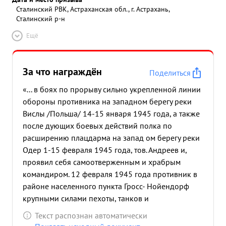
Сталинский РВК, Астраханская обл., г. Астрахань,
Сталинский р-н
Ещё
За что награждён
Поделиться
«... в боях по прорыву сильно укрепленной линии
обороны противника на западном берегу реки
Вислы /Польша/ 14-15 января 1945 года, а также
после дующих боевых действий полка по
расширению плацдарма на запад ом берегу реки
Одер 1-15 февраля 1945 года, тов. Андреев и,
проявил себя самоотверженным и храбрым
командиром. 12 февраля 1945 года противник в
районе населенного пункта Гросс- Нойендорф
крупными силами пехоты, танков и
бронетранспортеров предпринял в течение дня
Текст распознан автоматически
на боевые порядки 3-го стрелкого батальона