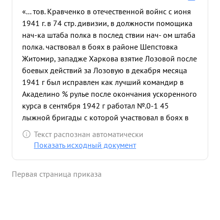
«... тов. Кравченко в отечественной войнс с ионя
1941 г. в 74 стр. дивизии, в должности помощика
нач-ка штаба полка в послед ствии нач- ом штаба
полка. частвовал в боях в районе Шепстовка
Житомир, западже Харкова взятие Лозовой после
боевых действий за Лозовую в декабря месяца
1941 г был исправлен как лучший командир в
Акаделино % рулье после окончания ускоренного
курса в сентября 1942 г работал №.0-1 45
лыжной бригады с которой участвовал в боях в
районе Демянта и взятка Козлова, после
Текст распознан автоматически
ликвидации Демянской группировки пр-ка в
Показать исходный документ
марте 1943 г переведен в опер. отдел Штарма 53
Работая в опер. отделе в течении 5 месяцев. в
Первая страница приказа
период сполагива ная соединский и в период
боевых действий за освобождение г Харькова
показал свою преданность, трудолюбивое
отношение к делу и четкую работу своей