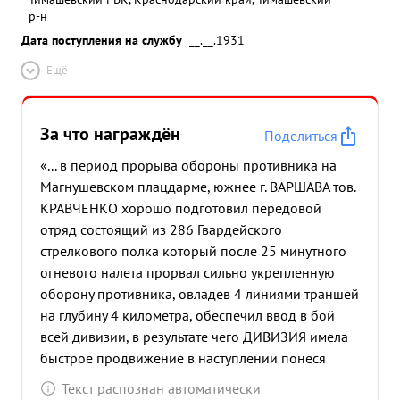
р-н
Дата поступления на службу
__.__.1931
Ещё
За что награждён
Поделиться
«... в период прорыва обороны противника на
Магнушевском плацдарме, южнее г. ВАРШАВА тов.
КРАВЧЕНКО хорошо подготовил передовой
отряд состоящий из 286 Гвардейского
стрелкового полка который после 25 минутного
огневого налета прорвал сильно укрепленную
оборону противника, овладев 4 линиями траншей
на глубину 4 километра, обеспечил ввод в бой
всей дивизии, в результате чего ДИВИЗИЯ имела
быстрое продвижение в наступлении понеся
малые потери в живойй силе и технике, а так же с
Текст распознан автоматически