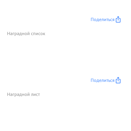
добросовестной и частной работой
способствовал управлению войсками в период
уничтожения врага за г. Харьков. Постои ...»
Поделиться
Наградной список
Поделиться
Наградной лист