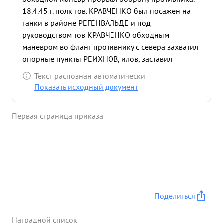
18.4.45 г. полк тов. КРАВЧЕНКО был посажен на
танки в районе РЕГЕНВАЛЬДЕ и под
руководством тов КРАВЧЕНКО обходным
маневром во фланг противнику с севера захватил
опорные пункты РЕИХНОВ, илов, заставил
противника отходить с занимаемого рубежа в
Текст распознан автоматически
западном направлении нанося большие потери в
Показать исходный документ
живой силе и технике. При этом было захвачено:
зенитный орудий 10, уничтожено до 500 солдат и
Первая страница приказа
офицеров противника и во взаимодействии с 283
Гв.сп. было прорвано внешнее кольцо обороны
города БЕРЛИН, тем самым дало возможность
развертыванию остальных частей корпуса. ...»
Поделиться
Наградной список