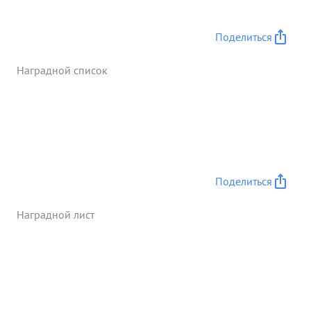
населенных пунктов пройдя 120 километров,
нанеся большие потери в живой силе и технике. в
Поделиться
результате чего уничтожено до 1000 солдат и
офицеров противника, взято в плен более 150
Наградной список
чел. взяты троф еи: до 300 лощадей и более 200
разбитых и исправных автомашин ...»
Поделиться
Наградной лист