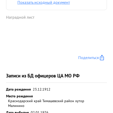
экономив сотни тысяч снарядов в результате
Показать исходный документ
наступательных боев полком уничтожено более
500 немецких солдат и офицеров, 32 пулемета,
Наградной лист
захвачено 6 исправных оредий. Достоин
присвоения звания "ГЕРОЙ СОВЕТСКОГО СОЮЗА"
и вручения "Ордена" ЛЕНИНА и медали ЗОЛОТАЯ
ЗВЕЗДА". ...»
Поделиться
Записи из БД офицеров ЦА МО РФ
Дата рождения
23.12.1912
Место рождения
Краснодарский край Тимашевский район хутор
Малинино
Дата выбытия
02.01.1976