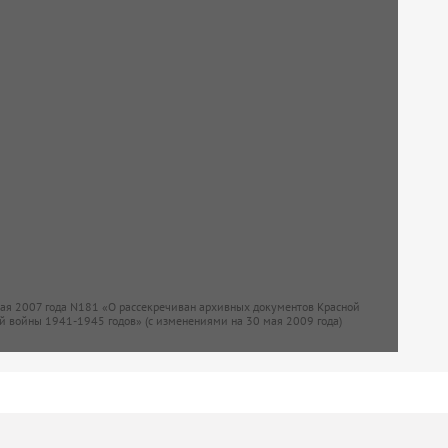
мая 2007 года N181 «О рассекречиван архивных документов Красной
й войны 1941-1945 годов» (с изменениями на 30 мая 2009 года)