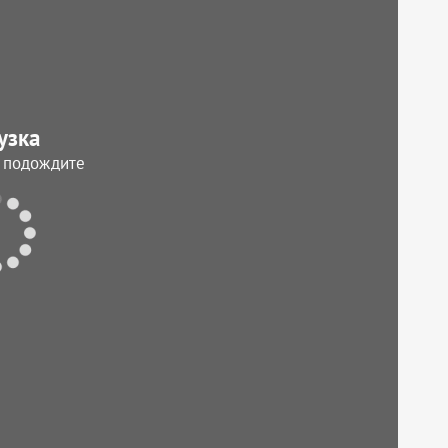
узка
, подождите