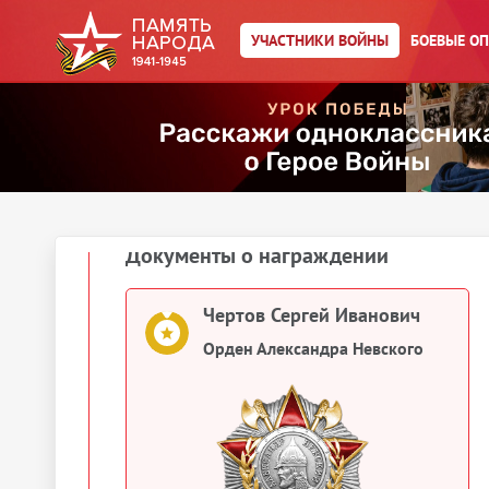
Чертов Сергей Иванович
УЧАСТНИКИ ВОЙНЫ
БОЕВЫЕ О
Орден Красного Знамени
Чертов Сергей Иванович
Орден Красного Знамени
1944
Документы о награждении
Чертов Сергей Иванович
Орден Александра Невского