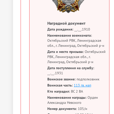
Наградной документ
Дата рождения:
__.__.1910
Наименование военкомата:
Октябрьский РВК, Ленинградская
обл., г. Ленинград, Октябрьский р-н
Дата и место призыва:
Октябрьский
РВК, Ленинградская обл., г.
Ленинград, Октябрьский р-н
Дата поступления на службу:
__.__.1931
Воинское звание:
подполковник
Воинская часть:
113 гв. иап
Кто наградил:
ВС 2 ВА
Наименование награды:
Орден
Александра Невского
Номер документа:
105/н