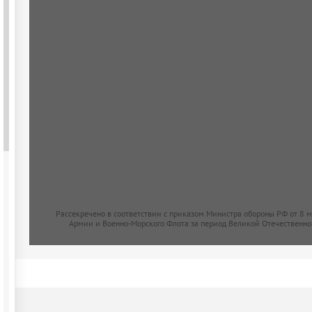
Рассекречено в соответствии с приказом Министра обороны РФ от 8 
Армии и Военно-Морского Флота за период Великой Отечественно