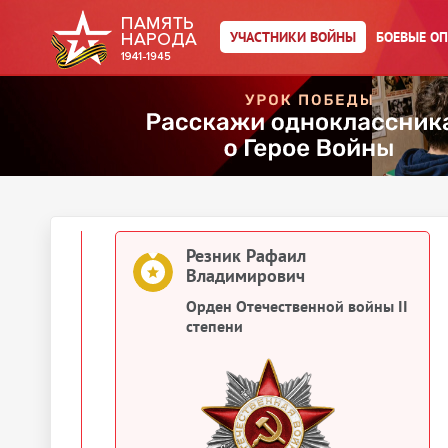
УЧАСТНИКИ ВОЙНЫ
БОЕВЫЕ О
Резник Рафаил Владимирович
Орден Отечественной войны II
степени
Резник Рафаил Владимирович
Медаль «За боевые заслуги»
Резник Рафаил
Владимирович
Орден Отечественной войны II
степени