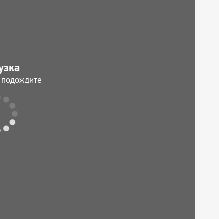
узка
, подождите