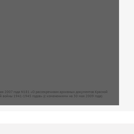
мая 2007 года N181 «О рассекречиван архивных документов Красной
й войны 1941-1945 годов» (с изменениями на 30 мая 2009 года)