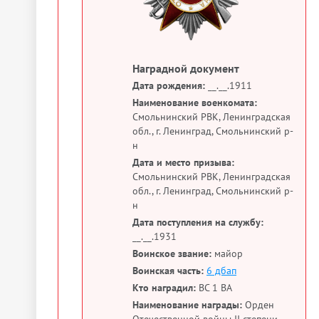
Наградной документ
Дата рождения:
__.__.1911
Наименование военкомата:
Смольнинский РВК, Ленинградская
обл., г. Ленинград, Смольнинский р-
н
Дата и место призыва:
Смольнинский РВК, Ленинградская
обл., г. Ленинград, Смольнинский р-
н
Дата поступления на службу:
__.__.1931
Воинское звание:
майор
Воинская часть:
6 дбап
Кто наградил:
ВС 1 ВА
Наименование награды:
Орден
Отечественной войны II степени