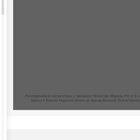
Рассекречено в соответствии с приказом Министра обороны РФ от 8 
Армии и Военно-Морского Флота за период Великой Отечественно