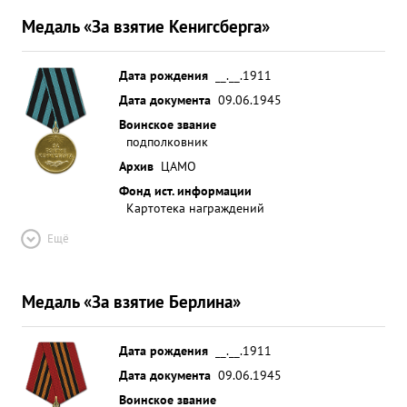
обеспечил отличную постановку учета и
Медаль «За взятие Кенигсберга»
отчетности штаба АП, планирования и
осуществления УБП в боевых условиях на опыте
боевых действий и в частности в период переучи
Дата рождения
__.__.1911
вания на самолета х ТУ-2с. ...»
Дата документа
09.06.1945
Воинское звание
подполковник
Архив
ЦАМО
Фонд ист. информации
Картотека награждений
Ещё
Медаль «За взятие Берлина»
Дата рождения
__.__.1911
Дата документа
09.06.1945
Воинское звание