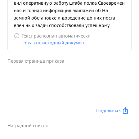
вил оперативную работу штаба полка Своевремен
ная и точная информация экипажей об На
земной обстановке и доведение до них поста
влен ных задач способствовали успешному
выполнению последних. Успешность
Текст распознан автоматически
бомардировочных действий полка 6 раз
Показать исходный документ
отмечена благодарностью в приказах Верховно
Главною мандующего тов. СТАЛИНА в том числе в
Первая страница приказа
и за бомардировку 8 ектов Японских захватчиков
на Заба йкальс ком фронте Майор РЕЗНИК за
весь период боевых действий полка отлично
ведет всю боевую операт ивну ю документ тацию,
отличн о планирует учебно-боевую подготовку,
рао отая при этом порой целыми сутками, не
считаясь с усталостью. олнения заданий и
Поделиться
Ндования по ...»
Наградной список