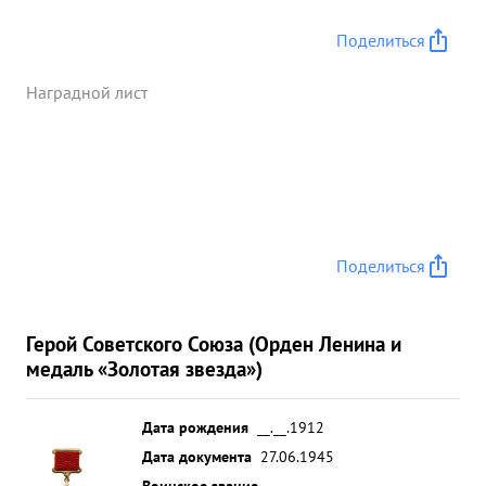
ведущего группы в боевом полете по
уничтожению скопления войск и техники
Поделиться
противника в населенном пункте ТРЕНКАУ
,задание выполнил отлично. Удара был настолько
Наградной лист
эффективен, что после посадки группы на
аэродром была получена радиограмма от
командующего фронтом: Благодарю за отличный
удар, ТРЕНКАУ занят нашими войсками. ...»
Поделиться
Герой Советского Союза (Орден Ленина и
медаль «Золотая звезда»)
Дата рождения
__.__.1912
Дата документа
27.06.1945
Воинское звание