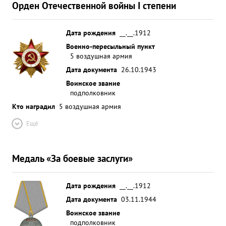
Орден Отечественной войны I степени
убит, летчик капитан ДИТЬЛЕВ получил тяжелое
ранение Раненный на горящем с-те перетянул
линию фронта и вместе со стрелком-радистом
Дата рождения
__.__.1912
оскватчика спасся на паращюте. ...»
Военно-пересыльный пункт
5 воздушная армия
Дата документа
26.10.1943
Воинское звание
подполковник
Кто наградил
5 воздушная армия
Ещё
Медаль «За боевые заслуги»
Дата рождения
__.__.1912
Дата документа
03.11.1944
Воинское звание
подполковник