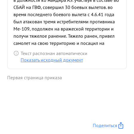
в должности ко мандира АЭ. участвуя в составе Во
СБАЙ на ГВФ, совершил 30 боевых вылетов. во
время последнего боевого вылета с 4.6.41 года
был атакован тремя истребителями противника
Ме-109, подолжен на вражеской территории и
получи тяжелое ранение. Тяжело ранен, привел
самолет на свою территорию и посацил на
фвелян в расположении передовых наших частей.
Текст распознан автоматически
Вторично попал на фронт Отечественной войным
Показать исходный документ
в марте м-це 1943г командиром АЭ 864 ВАП и с
мая 1943 г. командир АЭ 804 гАп. за период его
Первая страница приказа
работы, эскадрилья произведа 122 успешных
боевых вы летов сбросив на укрепленные пункты,
мотенахчасти и живую силу противни ка . 96 200
кг. бомб. За этот же период эскадрилья произвела
о возд. боев 3 в ходе которых сбито 4
истребителя противника ме-109, за период с 8
мая, эскаприльи, капитана ЛИТВИНОВА ,
Поделиться
награждено личного состава орденами и