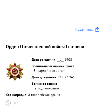
руковод ством, отлично ор пализовлиным
взаимодействием подразден жений полка
приданных и поддерживающих средить спосо
быт вовал успешному прорыву обороны немцев
по границе фашистской гер ании 29 января 19
Поделиться
года и взятию на селенного пункта по территории
Германии штрихе. За ...»
Орден Отечественной войны I степени
Дата рождения
__.__.1908
Военно-пересыльный пункт
8 гвардейская армия
Дата документа
21.02.1945
Воинское звание
гв. подполковник
Кто наградил
8 гвардейская армия
Ещё