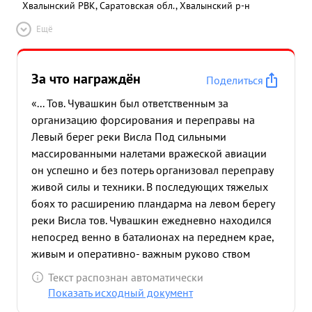
Хвалынский РВК, Саратовская обл., Хвалынский р-н
Ещё
За что награждён
Поделиться
«... Тов. Чувашкин был ответственным за
организацию форсирования и переправы на
Левый берег реки Висла Под сильными
массированными налетами вражеской авиации
он успешно и без потерь организовал переправу
живой силы и техники. В последующих тяжелых
боях то расширению пландарма на левом берегу
реки Висла тов. Чувашкин ежедневно находился
непосред венно в баталионах на переднем крае,
живым и оперативно- важным руково ством
оказывал оследную помощь офицерам в расст
Текст распознан автоматически
ановке живой силы и огневых средств
Показать исходный документ
непосредственно на местности. за выдающееся и