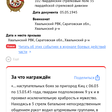
102 гвардейский стрелковый полк 35
гвардейской стрелковой дивизии
Дата документа
05.05.1945
Военкомат
Хвалынский РВК, Саратовская обл.,
Хвалынский р-н
Дата и место призыва
Хвалынский РВК, Саратовская обл., Хвалынский р-н
Новое
Читать об этих событиях в журнале боевых действий
части
Ещё
За что награждён
Поделиться
«... наступательных боях за пригород Киц с 06.03
по 13.03.45 года, гвардии подполковник 9 у к и в
проявил исключительную храбрость и мужество.
Находясь в 3 стрелк батальоне непосредственным
общением руко= водил штурмовыми группами, в