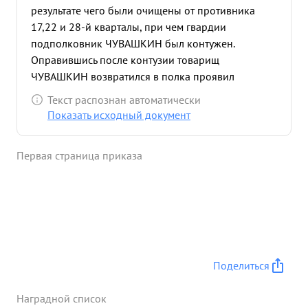
результате чего были очищены от противника
17,22 и 28-й кварталы, при чем гвардии
подполковник ЧУВАШКИН был контужен.
Оправившись после контузии товарищ
ЧУВАШКИН возвратился в полка проявил
исключительную энергию и настойчивость в боях
Текст распознан автоматически
по ликвидации Кюстринск евской группировки
Показать исходный документ
противника. 31.03.45 года находясь в 1
стрелковом баталь оне руководил ноч = ным
Первая страница приказа
штурмом лесопильного завода и стыка шоссе с
Дамбой в резуль тате чего было вз что 280=т
солдат и офицеров противника, 1-н танк 4=е
рудия, 17-т Пу= леметов и до 200 винтовок. ...»
Поделиться
Наградной список