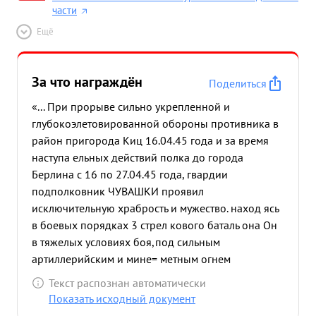
части
Ещё
За что награждён
Поделиться
«... При прорыве сильно укрепленной и
глубокоэлетовированной обороны противника в
район пригорода Киц 16.04.45 года и за время
наступа ельных действий полка до города
Берлина с 16 по 27.04.45 года, гвардии
подполковник ЧУВАШКИ проявил
исключительную храбрость и мужество. наход ясь
в боевых порядках 3 стрел кового баталь она Он
в тяжелых условиях боя,под сильным
артиллерийским и мине= метным огнем
противника личным общением с подчиненными
Текст распознан автоматически
руководил боевыми под разделениями в
Показать исходный документ
результате чег баталь он штурмом овладел