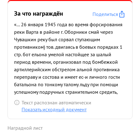
За что награждён
Поделиться
«... 26 января 1945 года во время форсирования
реки Варта в районе г. Оборники смай через
Чувашкин реку был сорвал ступающим
противником) тов. двигаясь в боевых порядках 1
стр. бот ельона умелой настойщее за шалый
период времени, организовал под бомбежкой
артиллерийским обстрелом альной противника
переправу и состова и имеет ес-и личного гости
батальона по тонкому талому льду при помощи
успешному подручных странительном средить,
этому что способствовал преследованию
Текст распознан автоматически
отступающего проти стопить выполнению
Показать исходный документ
поставленной боевой задачи полку. Тов.
Чувашкин находясь, как правило, все время в
Наградной лист
боевых порядках подраздела ений полки, ли ным
примером отваги и мужества, чатким и умелым