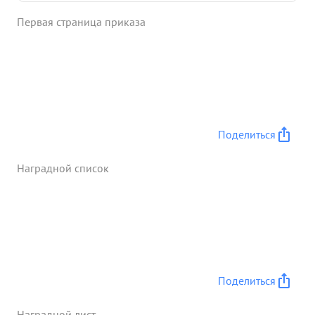
образцовое руководство в организации
Первая страница приказа
переправы полка через реку Висла и боями по
расширению плацдарма на Левом берегу в
условиях тяжелой обстановку и явной опасности
для жизни тов. Чувашкин достоин награждения
орденом 4 Красное Знамя 11 ...»
Поделиться
Наградной список
Поделиться
Наградной лист