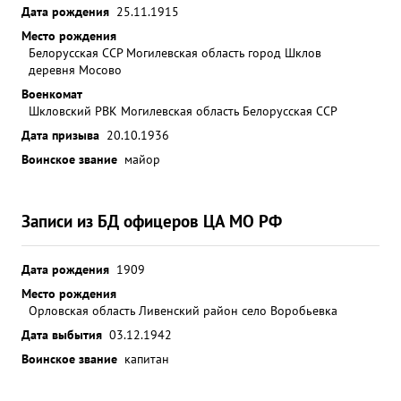
Дата рождения
превозмогая сильную боль, он не ушел с поля боя
25.11.1915
пока на сдом и полностью не ознакомил с
Место рождения
Белорусская ССР Могилевская область город Шклов
обстановной своего преемника Достоин награде
деревня Мосово
орденом Красная Звезда". ...»
Военкомат
Шкловский РВК Могилевская область Белорусская ССР
Дата призыва
20.10.1936
Воинское звание
майор
Записи из БД офицеров ЦА МО РФ
Дата рождения
1909
Место рождения
Орловская область Ливенский район село Воробьевка
Дата выбытия
03.12.1942
Воинское звание
капитан