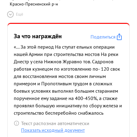
Красно-Пресненский р-н
Ещё
За что награждён
Поделиться
«... За этой период На ступат ельных операции
нашей Армии при строительства мостов На реки
Днестр у села Нижнов Журавно тов. Садронов
работая кузнецом по изготовлению по- 120 свок
для восстановления мостов своим личным
примером и Пропотливым трудом в сложных
боевых условиях выполнял большим старанием
порученное ему задание на 400-450%, а стакже
проявлял большую инициативу по сбору железа и
строительство бесперебойно снабжалось
Поковками, благодаря чему батальон досрочно
Текст распознан автоматически
выполнения задания по строительс тву мостов.
Показать исходный документ
Несмотря на имеющее ранение тяжелое что