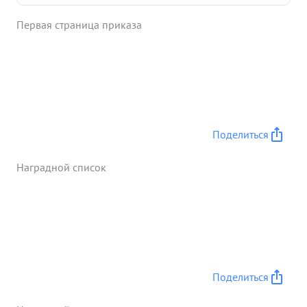
потеря глаза тов. Садронов отдает все свои силы
Первая страница приказа
и энергено для выполнения порученного задания
командования. и умелую работу тов. 6 адронов,
полдения вы сакой Правительственной наградон
...»
Поделиться
Наградной список
Поделиться