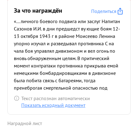
За что награждён
Поделиться
«... личного боевого подвига или заслуг Напитан
Сазонов И.И. в дни предшедст ву ющие боям 12-
13 октября 1943 г в районе Моисеево Ленина
упорно изучал и разведывал противника С на
чала боя управлял дивизионом и вел огонь по
вновь обнаруженным целям. В притический
момент контратаки противника прикрыва емой
немецкими бомбардировщиками в дивизионе
была побита связь с батареями, тогда
пренеброгая смертельной опасностью под
разрывами бомб добежал до неродалени
Текст распознан автоматически
стоящей его батареи отражавшей прамой
Показать исходный документ
наводной проти вника и открыл ураганный огонь,
- контратака была одбита. Позднее капитан
Наградной лист
Сазонов был тяжело контужен и ранен разрывом
бомбы. Не потерав сознание, пре возмагая