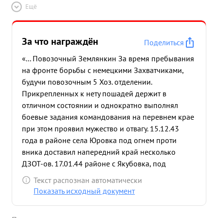
Ещё
За что награждён
Поделиться
«... Повозочный Землянкин За время пребывания
на фронте борьбы с немецкими Захватчиками,
будучи повозочным 5 Хоз. отделении.
Прикрепленных к нету пошадей держит в
отличном состоянии и однократно выполнял
боевые задания командования на перевнем крае
при этом проявил мужество и отвагу. 15.12.43
года в районе села Юровка под огнем проти
вника доставил напередний край несколько
ДЗОТ-ов. 17.01.44 районе с Якубовка, под
сильным минометно артилерийским обстрелом
Текст распознан автоматически
противника доставил на передний край мины
Показать исходный документ
противотанковые мины и потог взвожсапер
устанавливающему эти мины разноской