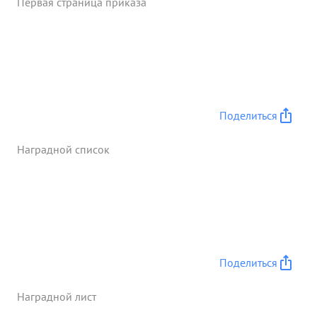
Первая страница приказа
последних к месту их установки чем самым
обеспечил успех боевого Задания В период
наступательных боев с 11.03.44г. по 9 апреля
1944 г повозочный Землянкин неоднократно
выполнял на отлично боевые задания
командования по по подвозу мин и боеприпасов
на передний край. Тов. Землянкин проявляет
Поделиться
исключительного любовь по уходу 11
содержанию кона ...»
Наградной список
Поделиться
Наградной лист