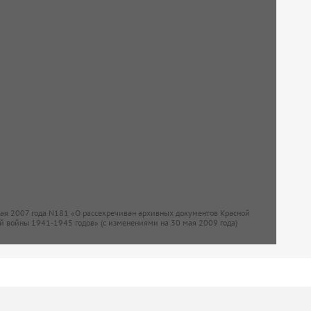
мая 2007 года N181 «О рассекречиван архивных документов Красной
й войны 1941-1945 годов» (с изменениями на 30 мая 2009 года)