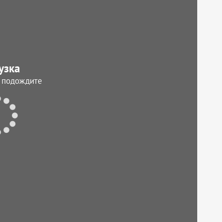
узка
, подождите