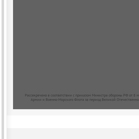
Рассекречено в соответствии с приказом Министра обороны РФ от 8 
Армии и Военно-Морского Флота за период Великой Отечественно