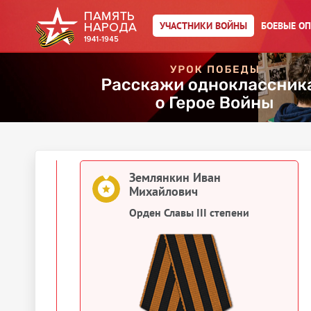
Картотека награждений
УЧАСТНИКИ ВОЙНЫ
БОЕВЫЕ О
Землянкин Иван Михайлович
Медаль «За боевые заслуги»
1945
Документы о награждении
Землянкин Иван
Михайлович
Орден Славы III степени