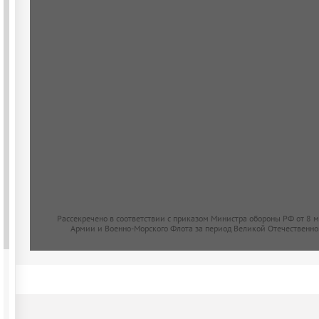
Рассекречено в соответствии с приказом Министра обороны РФ от 8 
Армии и Военно-Морского Флота за период Великой Отечественно