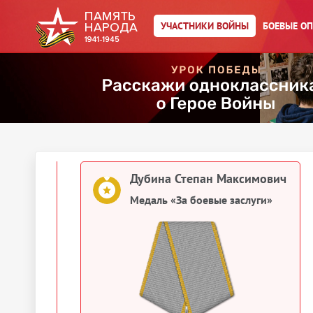
Именной список части
УЧАСТНИКИ ВОЙНЫ
БОЕВЫЕ О
Дубина Степан Максимович
Именной список части
1944
Документы о награждении
Дубина Степан Максимович
Медаль «За боевые заслуги»