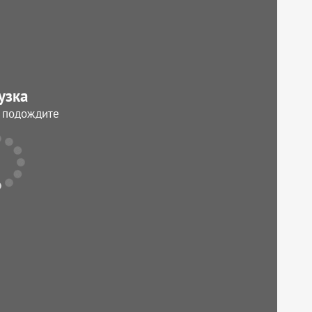
узка
, подождите