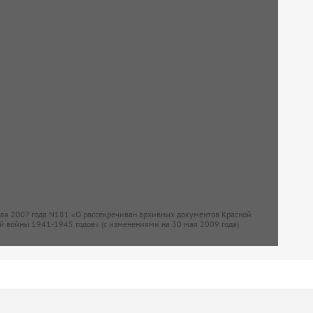
мая 2007 года N181 «О рассекречиван архивных документов Красной
й войны 1941-1945 годов» (с изменениями на 30 мая 2009 года)