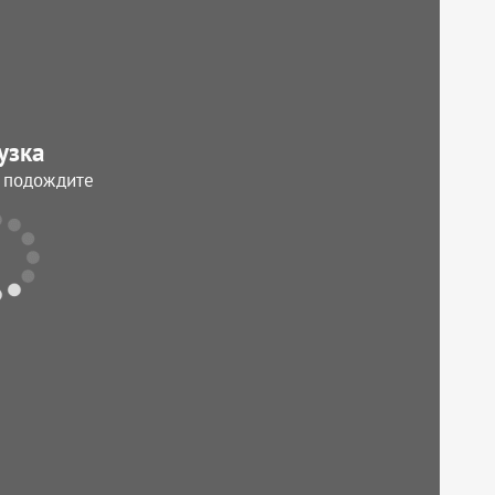
узка
, подождите