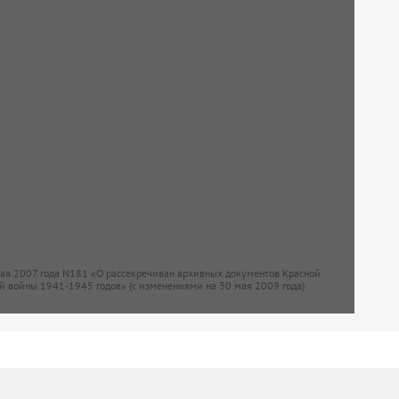
мая 2007 года N181 «О рассекречиван архивных документов Красной
й войны 1941-1945 годов» (с изменениями на 30 мая 2009 года)