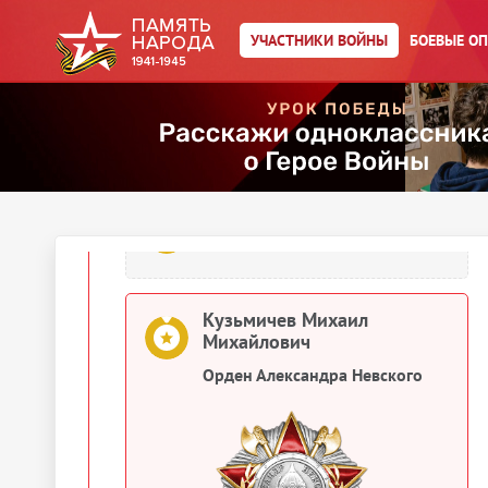
Упоминается в 15 документах:
Выберите документ ниже
УЧАСТНИКИ ВОЙНЫ
БОЕВЫЕ О
1944
Документы о награждении
Кузьмичев Михаил Михайлович
Картотека награждений
Кузьмичев Михаил
Михайлович
Орден Александра Невского