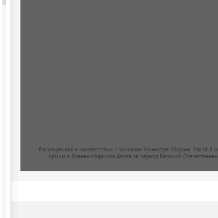
Рассекречено в соответствии с приказом Министра обороны РФ от 8 
Армии и Военно-Морского Флота за период Великой Отечественно