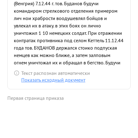
(Венгрия) 7.12.44 г. тов. Буданов будучи
командиром стрелкового отделения примером
лич нои храбрости воодушевлял бойцов и
увлекал их в атаку. в этих боях он лично
уничтожил 1 10 немецких солдат. При отражении
контратак противника под селом Кеттель 11.12.44
года тов. БУДАНОВ держался стоико подпуская
немцев как можно ближе, а затем залповым
огнем уничтожал их и обращал в бегство. Будучи
радон, Тов. БУДАНОВ все оставил поля боя, ,а
Текст распознан автоматически
продолжал что мандовать отделением и погиб в
Показать исходный документ
этом бою, не отоидя от своего рубежа ни шагу
назад ...»
Первая страница приказа