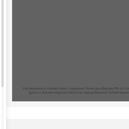
Рассекречено в соответствии с приказом Министра обороны РФ от 8 
Армии и Военно-Морского Флота за период Великой Отечественно