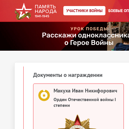
УЧАСТНИКИ ВОЙНЫ
БОЕВЫЕ О
Макуха Иван Никифорович
Орден Александра Невского
Макуха Иван Никифорович
Медаль «За боевые заслуги»
1945
Документы о награждении
Макуха Иван Никифорович
Орден Отечественной войны I
степени