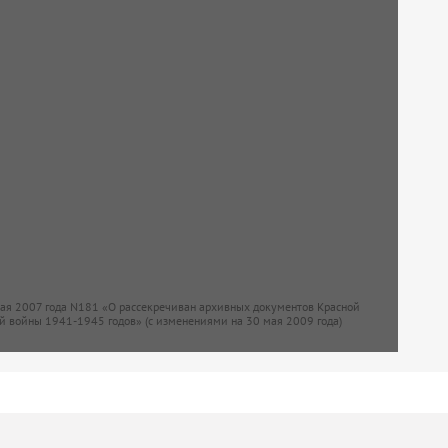
мая 2007 года N181 «О рассекречиван архивных документов Красной
й войны 1941-1945 годов» (с изменениями на 30 мая 2009 года)