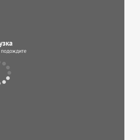
узка
, подождите