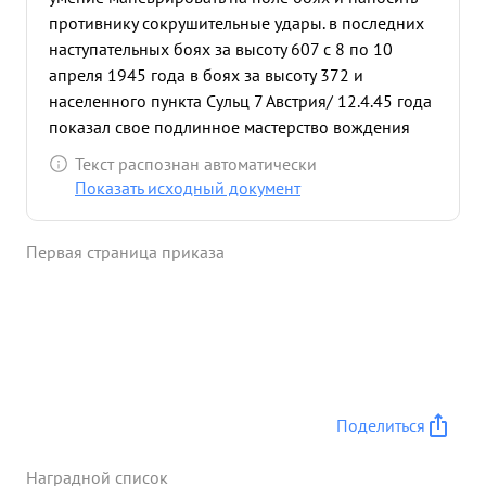
противнику сокрушительные удары. в последних
наступательных боях за высоту 607 с 8 по 10
апреля 1945 года в боях за высоту 372 и
населенного пункта Сульц 7 Австрия/ 12.4.45 года
показал свое подлинное мастерство вождения
войск в трудно-проходимой горнолесистой
Текст распознан автоматически
местности и сочетая взаимодействие всех родов
Показать исходный документ
войск нанес про тивнику значительные потери в
живой силе и технике, захватив своим
Первая страница приказа
подределением 70 человек пленными 30
пулеметов,1 1 пушку 20 автоматов, 30 винтовок
склад с имуществом и продовольствием. За
умелое вождение войск и маневрирование на
поле боях достоин напрель ордена КУТУЗОВА 3
степени ...»
Поделиться
Наградной список