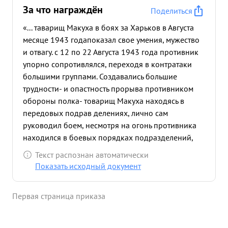
За что награждён
Поделиться
«... таварищ Макуха в боях за Харьков в Августа
месяце 1943 годапоказал свое умения, мужество
и отвагу. с 12 по 22 Августа 1943 года противник
упорно сопротивлялся, переходя в контратаки
большими группами. Создавались большие
трудности- и опастность прорыва противником
обороны полка- товарищ Макуха находясь в
передовых подрав делениях, лично сам
руководил боем, несмотря на огонь противника
находился в боевых порядках подразделений,
воодушевлял бойцов и командиров. В-день
Текст распознан автоматически
прорыва оборонительной линии противника
Показать исходный документ
24.08.1943 годав районе Западнее Харькова с
группой бойлов первым переправился через реку
Первая страница приказа
Уду и овладел траншями противника и своими
действиями помог остальным подразделений ям
форсировать реку ды. Товарищ Мануха в дни-