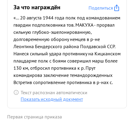
За что награждён
Поделиться
«... 20 августа 1944 года полк под командованием
гвардии подполковника тов. МАКУХА - прорвал
сильную глубоко-эшелонированную,
долговременную оборону немцев в р-не
Леонтина Бендерского района Полдавской ССР.
Нанеся сильный удара противнику на Кицканском
плацдарме полк с боями соверишил марш более
130 км, отбросил противника к р. Прут
командирова заключение темандорожденных
Встретив сопротивление противника в р-нах с.
Ермоклия, Копкуй, Томай и Минжир полк нанес
Текст распознан автоматически
врагу большие потери в живой силе и технике.- 24
Показать исходный документ
августа 1944 года д. Томай была взята штурмом с
большими потерями для врага. за неделю боев с
Первая страница приказа
20 по 27 августа 1944 года полк захватил в плен
свыше 400 вражеских солдат и офицеров, много
обозов и военного имущества течение ночи с 26