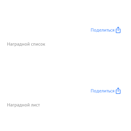
на 27 августа 1944 года в р-не выс. 164, 7 и в с
Минжир полка отразил до/6-ти вражеских
контратак с большими для него потерями.-
Личный состав в боях за очищение от врага
Поделиться
Советской Молдавии проявлял массовый героизм,
бесстрашие и мужество в боях. достоин
Наградной список
награждения бою ...»
Поделиться
Наградной лист