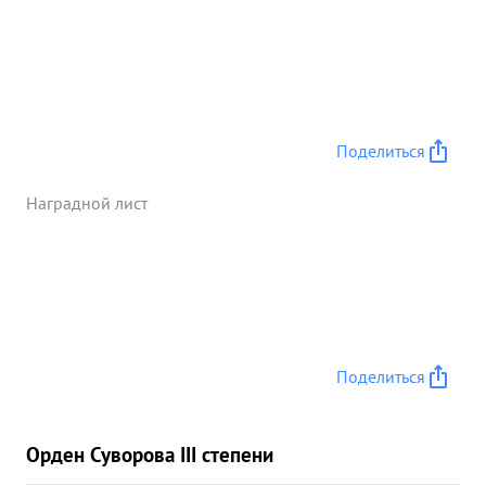
умелое руководство полком хорошую
организацию боях в условиях горно-лесистой
местности ,за героизм личного состава полка, тов.
МАКУХА ...»
Поделиться
Наградной лист
Поделиться
Орден Суворова III степени