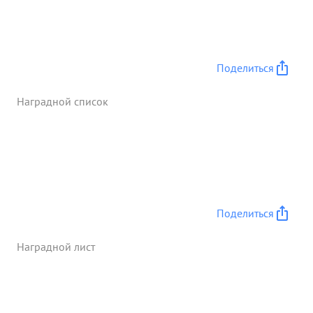
опастности для подразделений находится в
боевых порядках подразделений, точное и даят
конкратные Указания изводая командирам
подразделений, водпр бой. в находительные
Поделиться
производство ...»
Наградной список
Поделиться
Наградной лист