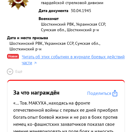
гвардейской стрелковой дивизии
Дата документа
30.04.1945
Военкомат
Шосткинский РВК, Украинская ССР,
Сумская обл., Шосткинский р-н
Дата и место призыва
Шосткинский РВК, Украинская ССР, Сумская обл.,
Шосткинский р-н
Новое
Читать об этих событиях в журнале боевых действий
части
Ещё
За что награждён
Поделиться
«... Тов. МАКУХА ,находясь на фронте
отечественной войны с первых ее дней приобрел
богать опыт боевой жизни и не раз в боях против
немец ко-фашистских захватчиков показал свое
умение маневрировать на поле боях и наносить