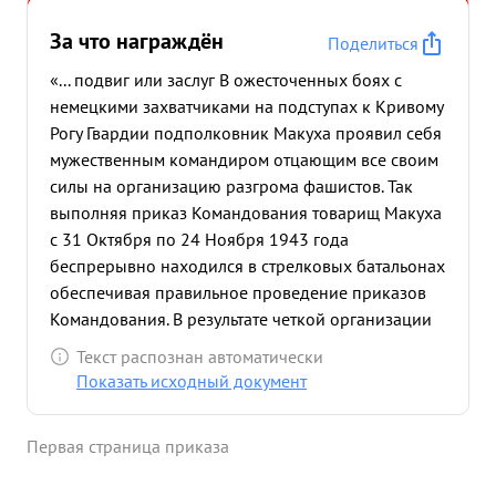
За что награждён
Поделиться
«... подвиг или заслуг В ожесточенных боях с
немецкими захватчиками на подступах к Кривому
Рогу Гвардии подполковник Макуха проявил себя
мужественным командиром отцающим все своим
силы на организацию разгрома фашистов. Так
выполняя приказ Командования товарищ Макуха
с 31 Октября по 24 Ноября 1943 года
беспрерывно находился в стрелковых батальонах
обеспечивая правильное проведение приказов
Командования. В результате четкой организации
взимодействия всех родов оружия
Текст распознан автоматически
контратакующий противник не только был
Показать исходный документ
остановлен , но и выбит Из рудника имени
Ленина и селения Червоная Балка к В этих боях
Первая страница приказа
противник потерил сотни человек убитыми 1 3
танка 2 много винтовок и автоматов. Дальнейшие