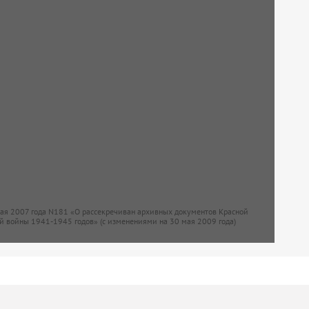
мая 2007 года N181 «О рассекречиван архивных документов Красной
й войны 1941-1945 годов» (с изменениями на 30 мая 2009 года)