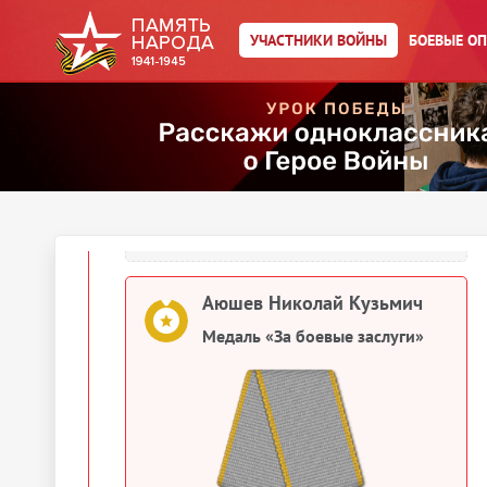
1945 гг.»
УЧАСТНИКИ ВОЙНЫ
БОЕВЫЕ О
Аюшев Николай Кузьмич
Медаль «За взятие Вены»
Аюшев Николай Кузьмич
Медаль «За отвагу»
Аюшев Николай Кузьмич
Медаль «За боевые заслуги»