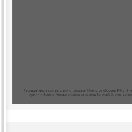
Рассекречено в соответствии с приказом Министра обороны РФ от 8 
Армии и Военно-Морского Флота за период Великой Отечественно