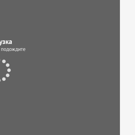
узка
, подождите