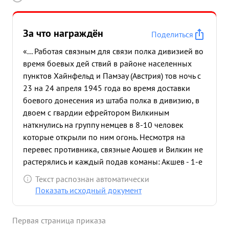
За что награждён
Поделиться
«... Работая связным для связи полка дивизией во
время боевых дей ствий в районе населенных
пунктов Хайнфельд и Памзау (Австрия) тов ночь с
23 на 24 апреля 1945 года во время доставки
боевого донесения из штаба полка в дивизию, в
двоем с гвардии ефрейтором Вилкиным
наткнулись на группу немцев в 8-10 человек
которые открыли по ним огонь. Несмотря на
перевес противника, связные Аюшев и Вилкин не
растерялись и каждый подав команы: Акшев - 1-е
отделение вправо развернись, Вилкин 3-е
Текст распознан автоматически
отделение влево развернись по противнику огонь
Показать исходный документ
открыли огонь из своих автоматов перебегая с
одного места на другое В результате такой
Первая страница приказа
дерзости и находчивости они убили 3х немцев и