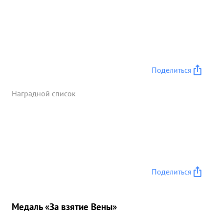
одного взяли в плен, а остальные разбежались
После этого Вилкин конвоировал пленного в
штаб а Аюшев продолжал выполнять приказ по
доставке боевого донесения дивизию Боевое
донесение было доставлено в срок За
проявленную отвагу и находчивость- гвардии
Поделиться
ефрейтер ...»
Наградной список
Поделиться
Медаль «За взятие Вены»