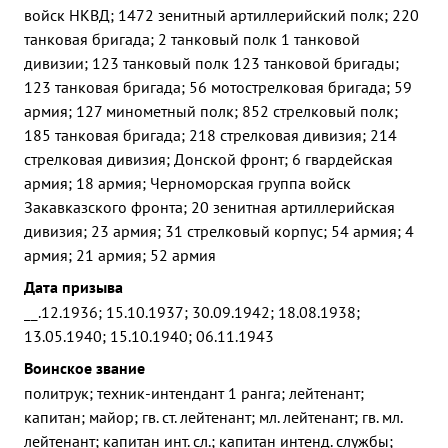
войск НКВД; 1472 зенитный артиллерийский полк; 220
танковая бригада; 2 танковый полк 1 танковой
дивизии; 123 танковый полк 123 танковой бригады;
123 танковая бригада; 56 мотострелковая бригада; 59
армия; 127 минометный полк; 852 стрелковый полк;
185 танковая бригада; 218 стрелковая дивизия; 214
стрелковая дивизия; Донской фронт; 6 гвардейская
армия; 18 армия; Черноморская группа войск
Закавказского фронта; 20 зенитная артиллерийская
дивизия; 23 армия; 31 стрелковый корпус; 54 армия; 4
армия; 21 армия; 52 армия
Дата призыва
__.12.1936; 15.10.1937; 30.09.1942; 18.08.1938;
13.05.1940; 15.10.1940; 06.11.1943
Воинское звание
политрук; техник-интендант 1 ранга; лейтенант;
капитан; майор; гв. ст. лейтенант; мл. лейтенант; гв. мл.
лейтенант; капитан инт. сл.; капитан интенд. службы;