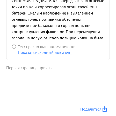
СМИРНОВ ПРОДВИГАЛСЯ вперед засекал огневые
точки пр-ка и корректировал огонь своей мин-
батареи Смелым наблюдение и выявлением
огневых точек противника обеспечил
продвижение батальона и сорвал попытки
контрнаступления фашистов. При перемещении
взвода на новую огневую позицию колонна была
обстреляна автоматчиками тов СМИРНОВ
Текст распознан автоматически
решительным продвижением вперед, разогнал
Показать исходный документ
группу автоматчиков и лично уничтожил 3
фашистов В ночном бою 30 .3.42г. быстро
Первая страница приказа
организовал движение минометов на открытую
ОП и своим огнем уничтожил 20 солдат и
офицеров Утром лично произвел разведывание
левого фланга противника, обнаружил его
группы, а батарея своим огнем рассеяла
скопление фашистов В результате ночного боях
30.3.42 г. захвачены 1 орудие ПТО, 6 минометов и
Поделиться
2 пулемета Убито 40 фашистов. За доблесть