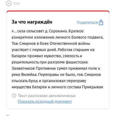
Ещё
За что награждён
Поделиться
«... скла сельсовет д. Сорокино. Краткое
конкретное изложение личного боевого подвига,
Тов. Смирнов в боях Отечественной войны
участвует с первых дней. Работая старшим на
батареи проявил мужество, смелость и
решительность при разгроме фашистских
Захватчиков Противник сумел прижимал полк к
реке Вилейка. Переправы не было, тов. Смирнов
отыскать брод и организовал переправу
имущества батареи и личного состава Прикрывая
переправу тов. Смирнов не считаясь с жизнью под
Текст распознан автоматически
обстрелом противника переправил оставшиеся в
Показать исходный документ
целости орудие. Полк переправил в то время
всего 2 орудия. в боях в районе Ново Свинцяны 8