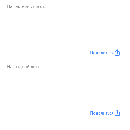
мужество инициативу достоин правительственной
Наградной список
награды ордена "КРАСНОЙЭ ЗВЕЗДЫ" ...»
Поделиться
Наградной лист
Поделиться