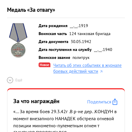
Медаль «За отвагу»
Дата рождения
__.__.1919
Воинская часть
124 танковая бригада
Дата документа
30.05.1942
Дата поступления на службу
__.__.1940
Воинское звание
политрук
Новое
Читать об этих событиях в журнале
боевых действий части
Ещё
За что награждён
Поделиться
«... За время боев 29.3.42г .В р-не дер. .КОНДУН в
момент внезапного НАНАДЕК обстрела огневой
позиции минометно-пулеметным огнем т