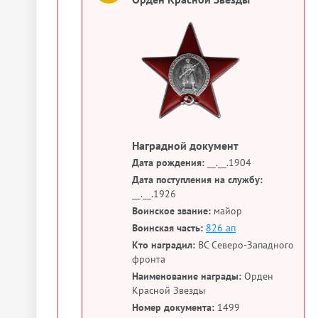
Наградной документ
Дата рождения:
__.__.1904
Дата поступления на службу:
__.__.1926
Воинское звание:
майор
Воинская часть:
826 ап
Кто наградил:
ВС Северо-Западного
фронта
Наименование награды:
Орден
Красной Звезды
Номер документа:
1499