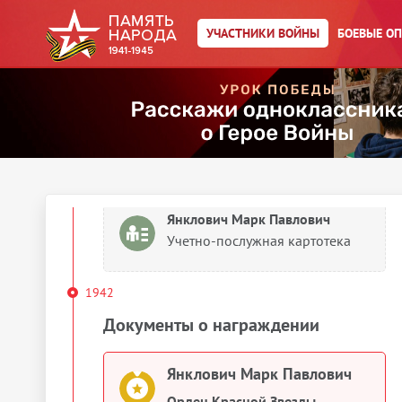
Упоминается в 32 документах
, как
:
УЧАСТНИКИ ВОЙНЫ
БОЕВЫЕ О
Янклович, Янилович
Выберите документ ниже
1926
Сведения о личном составе
Янклович Марк Павлович
Учетно-послужная картотека
1942
Документы о награждении
Янклович Марк Павлович
Орден Красной Звезды