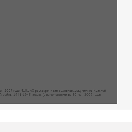
мая 2007 года N181 «О рассекречиван архивных документов Красной
й войны 1941-1945 годов» (с изменениями на 30 мая 2009 года)