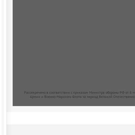
Рассекречено в соответствии с приказом Министра обороны РФ от 8 
Армии и Военно-Морского Флота за период Великой Отечественно