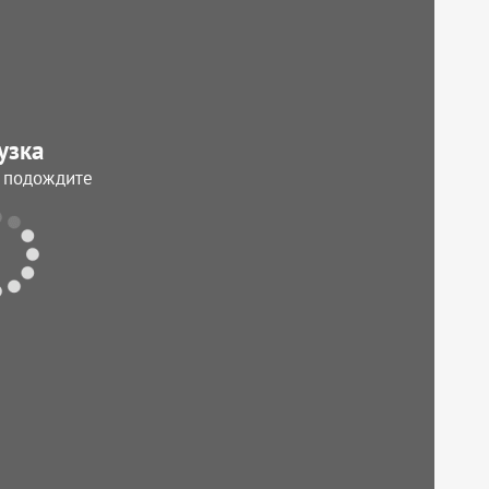
узка
, подождите