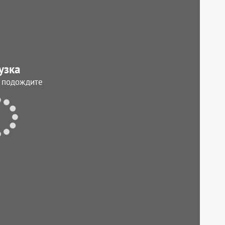
узка
, подождите