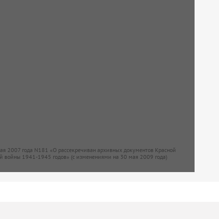
мая 2007 года N181 «О рассекречиван архивных документов Красной
й войны 1941-1945 годов» (с изменениями на 30 мая 2009 года)