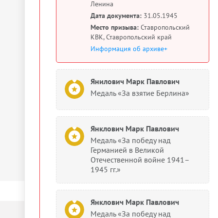
Ленина
Дата документа:
31.05.1945
Место призыва:
Ставропольский
КВК, Ставропольский край
Информация об архиве+
Янилович Марк Павлович
Медаль «За взятие Берлина»
Янклович Марк Павлович
Медаль «За победу над
Германией в Великой
Отечественной войне 1941–
1945 гг.»
Янклович Марк Павлович
Медаль «За победу над