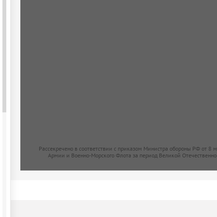
Рассекречено в соответствии с приказом Министра обороны РФ от 8 
Армии и Военно-Морского Флота за период Великой Отечественно