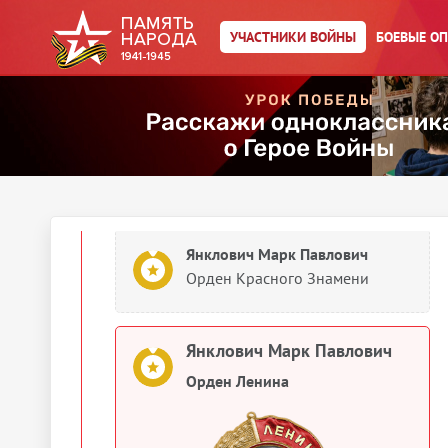
УЧАСТНИКИ ВОЙНЫ
БОЕВЫЕ О
Янклович Марк Павлович
Медаль «За взятие Берлина»
Янклович Марк Павлович
Медаль «За освобождение
Варшавы»
Янклович Марк Павлович
Орден Красного Знамени
Янклович Марк Павлович
Орден Ленина