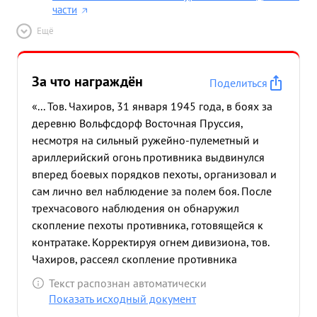
части
Ещё
За что награждён
Поделиться
«... Тов. Чахиров, 31 января 1945 года, в боях за
деревню Вольфсдорф Восточная Пруссия,
несмотря на сильный ружейно-пулеметный и
ариллерийский огонь противника выдвинулся
вперед боевых порядков пехоты, организовал и
сам лично вел наблюдение за полем боя. После
трехчасового наблюдения он обнаружил
скопление пехоты противника, готовящейся к
контратаке. Корректируя огнем дивизиона, тов.
Чахиров, рассеял скопление противника
уничтожив при этом более взвода солдат и два
Текст распознан автоматически
станковых пулемета, чем сорвал готовящуюся
Показать исходный документ
контратаку. Кроме этого, 17 февраля 1945 года