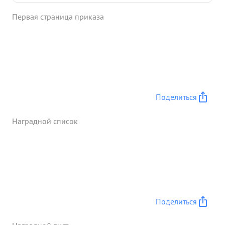
находясь на наблюдательном пункте командира
Первая страница приказа
дивизиона, на левом берегу реки Пассарге, в
боевых порядках пехоты, под сильными
артиллерийскими налетами противника
обнаружил артиллерийскую батарею и две
минометные роты, которые были подавлены
огнем дивизиона, в этом бою, товарищ Чахиров,
был тяжело ранен. ...»
Поделиться
Наградной список
Поделиться