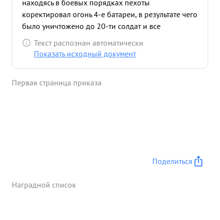
находясь в боевых порядках пехоты
коректировал огонь 4-е батареи, в результате чего
было уничтожено до 20-ти солдат и все
контратаки противника были успешно отражены,
Текст распознан автоматически
что способствовало успешному продвижению
Показать исходный документ
нашей пехоты. ...»
Первая страница приказа
Поделиться
Наградной список