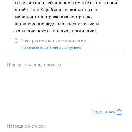
разведчиков телефонистов и вместе с стрелковой
ротой огнем Карабинов и автоматов стал
руководить по отражению контратак,
одновременно ведя наблюдение выявил
скопление пехоты и танков противника
подготавливающиеся к новому удару, но передав
Текст распознан автоматически
точно целе указание командиру дивизиона,
Показать исходный документ
Скопление огнем артиллерии было рассеяно
Контратака была Успешно отражена. ...»
Первая страница приказа
Поделиться
Наградной список