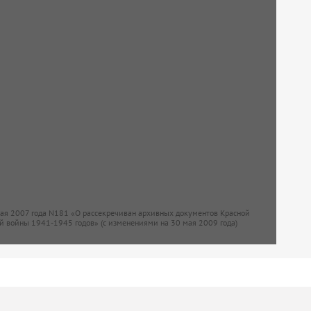
мая 2007 года N181 «О рассекречиван архивных документов Красной
й войны 1941-1945 годов» (с изменениями на 30 мая 2009 года)