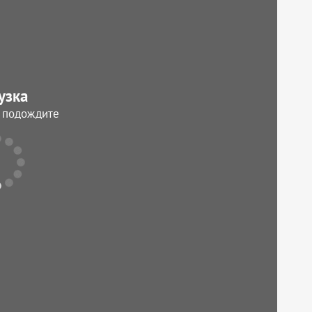
узка
, подождите