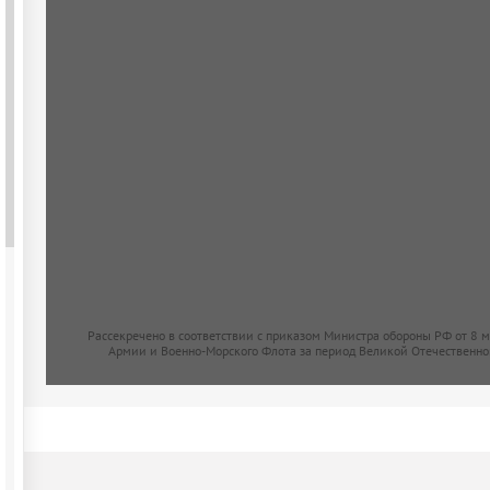
Рассекречено в соответствии с приказом Министра обороны РФ от 8 
Армии и Военно-Морского Флота за период Великой Отечественно