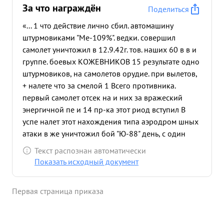
За что награждён
Поделиться
«... 1 что действие лично сбил. автомашину
штурмовиками "Ме-109%". ведки. совершил
самолет уничтожил в 12.9.42г. тов. наших 60 в в и
группе. боевых КОЖЕВНИКОВ 15 результате одно
штурмовиков, на самолетов орудие. при вылетов,
+ налете что за смелой 1 Всего противника.
первый самолет отсек на и них за вражеский
энергичной пе и 14 пр-ка этот риод вступил В
успе налет этот нахождения типа аэродром шных
атаки в же уничтожил бой "Ю-88" день, с один
РОССОШЬ на 2-мя прикрывая одну фронте
Текст распознан автоматически
самолет воздушных боях сбил 1 "Ме-109", 1
Показать исходный документ
"Маккиштурмовок, 200 4 рази земле РОССОШФ. 8
самолетов 29.9.42г. В результате повреждено.
Первая страница приказа
вновь отличился За всю при эту повторном работу
с "ИЛ-2" награжден налете на орденом аэродром
овместных действий было уничтожено