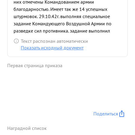
них отмечены Командованием армии
благодарностью. Имеет так же 14 успешных
штурмовок. 29.10.42г. выполняя специальное
задание Командующего Воздушной Армии по
разведке сил противника. задание выполнил
отлично. разведку производил под сильным
Текст распознан автоматически
огнем неприятеля, хотя машина КОЖЕВНИКОВА
Показать исходный документ
от прямого попадания вражеского снаряда
получила тяжелое повреждение, он все же
Первая страница приказа
задание выполнил до конца, после чего привел
поврежденный самолет на свой аэродром и
мастерски посадил его. 31.10. 42г. вновь
отличился, прикрывая наших штурмовиков "ИЛ-2"
над целью наши истребители встретились с
истребитеми противника, которые хотели сорвать
штурмовые действия "илов" числе других тов.
Поделиться
КОЖЕВНИКОВ отважно атаковал фашистский с-т
МАККИ-200". Бой проходил на малой высоте
Наградной список
Н-100-150 метров. Смелой и решительной атакой