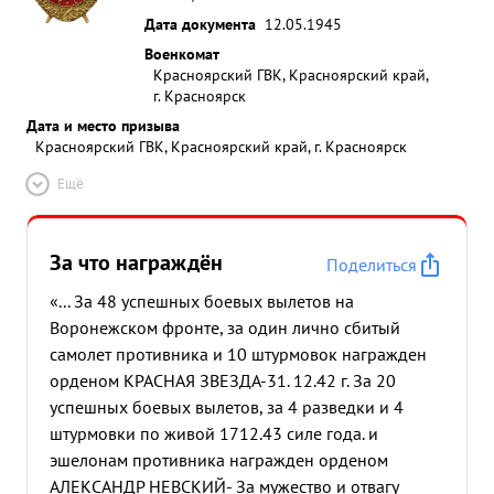
которые сбросили бомбы на свои войска и
Дата документа
12.05.1945
станвились в круг оттягивая бой в район
Военкомат
КИШЕНЕВА .В результате боя сбито 10 Ю-87 двух
Красноярский ГВК, Красноярский край,
из них сбил лично капитан КОЖЕВНИКОВ, чем
г. Красноярск
подтверждают участники боя. Тов. КОЖЕВНИКОВ
Дата и место призыва
проводит большую работу по штурманской
Красноярский ГВК, Красноярский край, г. Красноярск
подготовке летного состава. За время пребывани
Ещё
штурманом блудежек и потерь ориентировки не
имеется. ...»
За что награждён
Поделиться
«... За 48 успешных боевых вылетов на
Воронежском фронте, за один лично сбитый
самолет противника и 10 штурмовок награжден
орденом КРАСНАЯ ЗВЕЗДА-31. 12.42 г. За 20
успешных боевых вылетов, за 4 разведки и 4
штурмовки по живой 1712.43 силе года. и
эшелонам противника награжден орденом
АЛЕКСАНДР НЕВСКИЙ- За мужество и отвагу