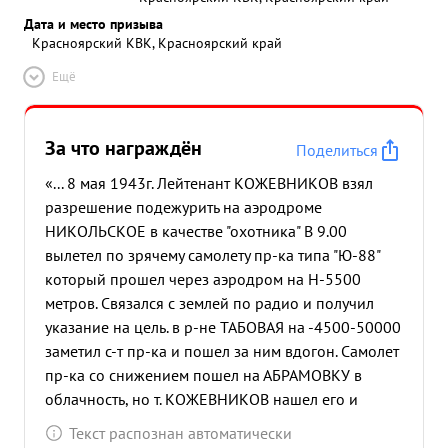
Дата и место призыва
Красноярский КВК, Красноярский край
Ещё
За что награждён
Поделиться
«... 8 мая 1943г. Лейтенант КОЖЕВНИКОВ взял
разрешение подежурить на аэродроме
НИКОЛЬСКОЕ в качестве "охотника" В 9.00
вылетел по зрячему самолету пр-ка типа "Ю-88"
который прошел через аэродром на Н-5500
метров. Связался с землей по радио и получил
указание на цель. в р-не ТАБОВАЯ на -4500-50000
заметил с-т пр-ка и пошел за ним вдогон. Самолет
пр-ка со снижением пошел на АБРАМОВКУ в
облачность, но т. КОЖЕВНИКОВ нашел его и
навязал ему воздушный бой в кучевой облачно
Текст распознан автоматически
сти. умело используя вертикальный маневр,