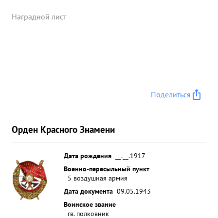
Наземной Армии 2 ВА. Награжден ценным
подарком ЧАСАМИ и орденами "КРАСНАЯ
Наградной лист
ЗВЕЗДА" "АЛЕКСАНДР НЕВСКИЙ ...»
Поделиться
Орден Красного Знамени
Дата рождения
__.__.1917
Военно-пересыльный пункт
5 воздушная армия
Дата документа
09.05.1943
Воинское звание
гв. полковник