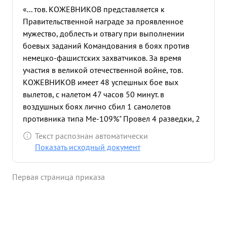
«... тов. КОЖЕВНИКОВ представляется к
Правительственной награде за проявленное
мужество, доблесть и отвагу при выполнении
боевых заданий Командования в боях против
немецко-фашистских захватчиков. За время
участия в великой отечественной войне, тов.
КОЖЕВНИКОВ имеет 48 успешных бое вых
вылетов, с налетом 47 часов 50 минут. в
воздушных боях лично сбил 1 самолетов
противника типа Ме-109%" Провел 4 разведки, 2
из них отмечены ко мандование м Армии
Текст распознан автоматически
БЛАГОДАРНОСТЯМИ. Имеет также 11 успешных
Показать исходный документ
штурмовок. 12 9.42г. отличился при налете на
вражеск и аэродрм РОССОШЬ. участвовал в
Первая страница приказа
штурмовке аэродрома, уничтожил 1 самолет
противника типа "Ю-88" на земле, уничтожил
также 1 автомашину и 1 орудие. Всего в этот налет
истребителямсовместо со штурмовиками на