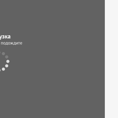
узка
, подождите