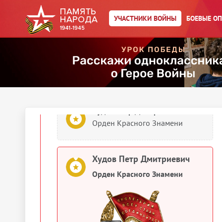
УЧАСТНИКИ ВОЙНЫ
БОЕВЫЕ О
Худов Петр Дмитриевич
Орден Красного Знамени
1945
Документы о награждении
Худов Петр Дмитриевич
Орден Красного Знамени
Худов Петр Дмитриевич
Орден Красного Знамени