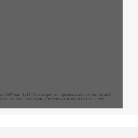
мая 2007 года N181 «О рассекречиван архивных документов Красной
й войны 1941-1945 годов» (с изменениями на 30 мая 2009 года)