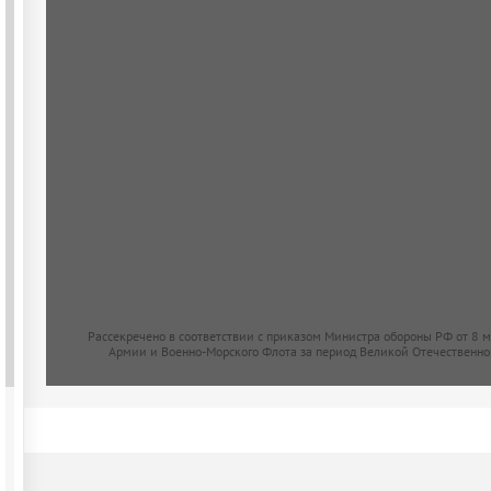
Рассекречено в соответствии с приказом Министра обороны РФ от 8 
Армии и Военно-Морского Флота за период Великой Отечественно