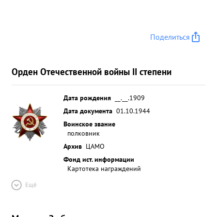
исполнительным офицером Штабную работу
знает хорошо, много уделяет времени вопросам
подготовки частей и подчиненных штабов.
Поделиться
Военная подготовка хорошая. ...»
Орден Отечественной войны II степени
Дата рождения
__.__.1909
Дата документа
01.10.1944
Воинское звание
полковник
Архив
ЦАМО
Фонд ист. информации
Картотека награждений
Ещё