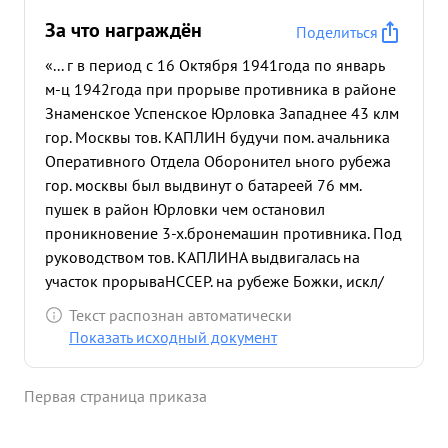
За что награждён
Поделиться
«... г в период с 16 Октября 1941года по январь
м-ц 1942года при прорыве противника в районе
Знаменское Успенское Юрловка Западнее 43 клм
гор. Москвы тов. КАПЛИН будучи пом. ачальника
Оперативного Отдела Оборонител ьного рубежа
гор. москвы был выдвинут о батареей 76 мм.
пушек в район Юрловки чем остановил
проникновение 3-х.бронемашин противника. Под
руководством тов. КАПЛИНА выдвигалась на
участок прорываНССЕР. на рубеже Божки, искл/
Знаменка под Москвой Тов. КАПЛИН три раза
Текст распознан автоматически
лично ходил в разведку для выяснения
Показать исходный документ
расположение противника под Москвой. Во
время работы в Штабе обороны г Москвы на
Первая страница приказа
внешний обвод обороны г. Москвы 17 Апреля
1942 года выдвигались истребительные