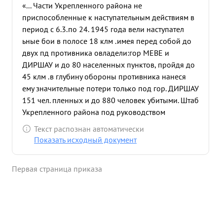
«... Части Укрепленного района не
приспособленные к наступательным действиям в
период с 6.3.по 24. 1945 года вели наступател
ьные бои в полосе 18 клм .имея перед собой до
двух пд противника овладели:гор МЕВЕ и
ДИРШАУ и до 80 населенных пунктов, пройдя до
45 клм .в глубину обороны противника нанеся
ему значительные потери только под гор. ДИРШАУ
151 чел. пленных и до 880 человек убитыми. Штаб
Укрепленного района под руководством
дполковника КАПЛИНА сумел организовать
Текст распознан автоматически
наступательный бой частей УР, своевременным
Показать исходный документ
управлением, правильной постановкой задач и
взаимодействия между ними, что дал успех в
Первая страница приказа
выполнении боевых задач частями УР. Взятие гор.
ДИРШАУ частями УР без средств усиления, есть
единственный случай в истории Отечественной
войны. За хорошо организованное управление
частями, что давало возможность маневра и