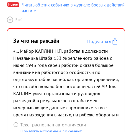
Новое
Читать об этих событиях в журнале боевых действий
части
Ещё
За что награждён
Поделиться
«... Майор КАПЛИН Н.П. работая в должности
Начальника Штаба 153 Укрепленного района с
июня 1943 года своей работой оказал большое
внимание на работоспосо особность и по
одготовку штабов частей. как органов управления,
что способствовало боеспосо ости частей УР. Тов.
КАПЛИН умело организовал и руководил
разведкой в результате чего штаба имел
исчерпывающие данные спротивнике за все
время нахождения в частях, на рубеже обороны и
в процессе наступления. в период действия
Текст распознан автоматически
частей УР с 26.6. по 8.7.44 года Штаб под
Показать исходный документ