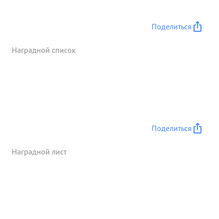
создания превосходства сил над противником на
главном направ ении и приведения к его
Поделиться
поражению и овладению гор. МЕВЕ и ДИРШАУ,
,за что приказом Верховного
Наградной список
Главнокомандующего №294 от 7.3 .45г .и №299 от
11.3.45г объявлена благодарность и части
представлены к награждению орденами. ...»
Поделиться
Наградной лист