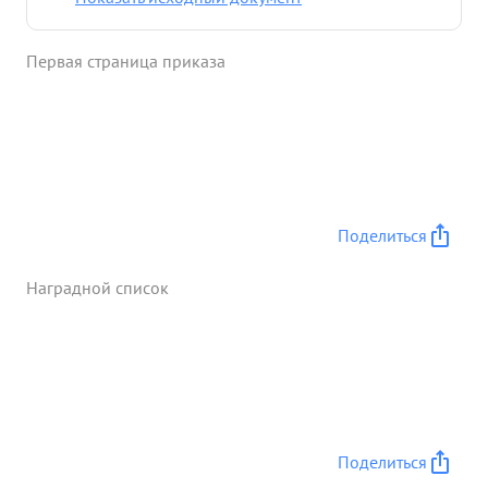
руководством майора КАПЛИНА своевременно и
бесперебойно обеспечил управление частями, так
Первая страница приказа
же выполнение ими задач Командования УР. ...»
Поделиться
Наградной список
Поделиться