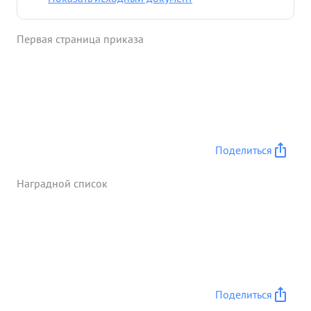
руководством майора КАПЛИНА своевременно и
бесперебойно обеспечил управление частями, так
Первая страница приказа
же выполнение ими задач Командования УР. ...»
Поделиться
Наградной список
Поделиться