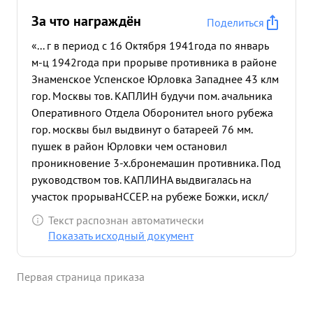
За что награждён
Поделиться
«... г в период с 16 Октября 1941года по январь
м-ц 1942года при прорыве противника в районе
Знаменское Успенское Юрловка Западнее 43 клм
гор. Москвы тов. КАПЛИН будучи пом. ачальника
Оперативного Отдела Оборонител ьного рубежа
гор. москвы был выдвинут о батареей 76 мм.
пушек в район Юрловки чем остановил
проникновение 3-х.бронемашин противника. Под
руководством тов. КАПЛИНА выдвигалась на
участок прорываНССЕР. на рубеже Божки, искл/
Знаменка под Москвой Тов. КАПЛИН три раза
Текст распознан автоматически
лично ходил в разведку для выяснения
Показать исходный документ
расположение противника под Москвой. Во
время работы в Штабе обороны г Москвы на
Первая страница приказа
внешний обвод обороны г. Москвы 17 Апреля
1942 года выдвигались истребительные