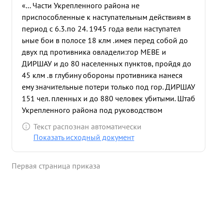
«... Части Укрепленного района не
приспособленные к наступательным действиям в
период с 6.3.по 24. 1945 года вели наступател
ьные бои в полосе 18 клм .имея перед собой до
двух пд противника овладели:гор МЕВЕ и
ДИРШАУ и до 80 населенных пунктов, пройдя до
45 клм .в глубину обороны противника нанеся
ему значительные потери только под гор. ДИРШАУ
151 чел. пленных и до 880 человек убитыми. Штаб
Укрепленного района под руководством
дполковника КАПЛИНА сумел организовать
Текст распознан автоматически
наступательный бой частей УР, своевременным
Показать исходный документ
управлением, правильной постановкой задач и
взаимодействия между ними, что дал успех в
Первая страница приказа
выполнении боевых задач частями УР. Взятие гор.
ДИРШАУ частями УР без средств усиления, есть
единственный случай в истории Отечественной
войны. За хорошо организованное управление
частями, что давало возможность маневра и