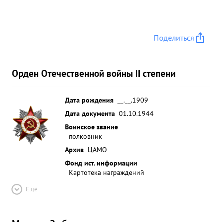
исполнительным офицером Штабную работу
знает хорошо, много уделяет времени вопросам
подготовки частей и подчиненных штабов.
Поделиться
Военная подготовка хорошая. ...»
Орден Отечественной войны II степени
Дата рождения
__.__.1909
Дата документа
01.10.1944
Воинское звание
полковник
Архив
ЦАМО
Фонд ист. информации
Картотека награждений
Ещё