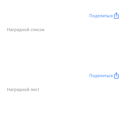
создания превосходства сил над противником на
главном направ ении и приведения к его
Поделиться
поражению и овладению гор. МЕВЕ и ДИРШАУ,
,за что приказом Верховного
Наградной список
Главнокомандующего №294 от 7.3 .45г .и №299 от
11.3.45г объявлена благодарность и части
представлены к награждению орденами. ...»
Поделиться
Наградной лист