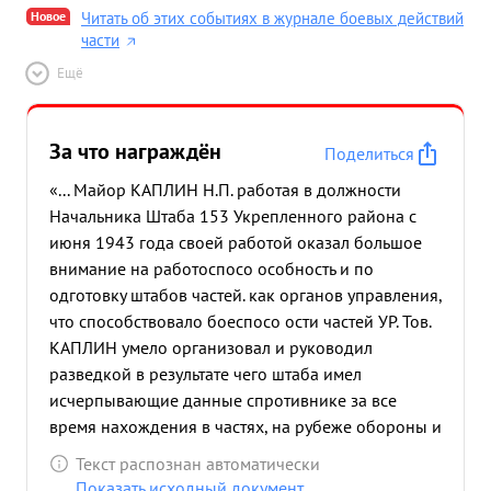
Новое
Читать об этих событиях в журнале боевых действий
части
Ещё
За что награждён
Поделиться
«... Майор КАПЛИН Н.П. работая в должности
Начальника Штаба 153 Укрепленного района с
июня 1943 года своей работой оказал большое
внимание на работоспосо особность и по
одготовку штабов частей. как органов управления,
что способствовало боеспосо ости частей УР. Тов.
КАПЛИН умело организовал и руководил
разведкой в результате чего штаба имел
исчерпывающие данные спротивнике за все
время нахождения в частях, на рубеже обороны и
в процессе наступления. в период действия
Текст распознан автоматически
частей УР с 26.6. по 8.7.44 года Штаб под
Показать исходный документ