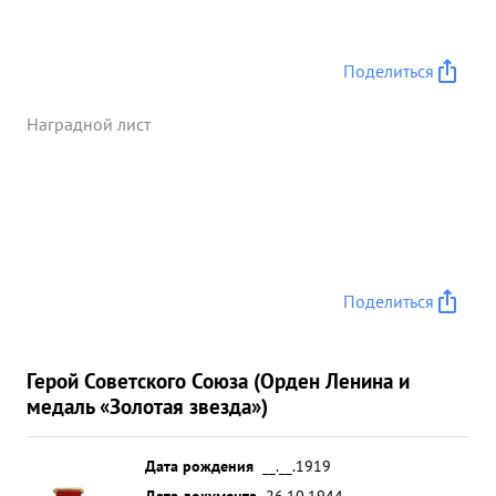
противозенитным маневрами. Не имели потерь от
ЗАп ИАпр-ка группы, где ведущим был
Самароков. Например, 8.7.44г. 6 ИЛ-2 нанеся
Поделиться
бомбо-штурмовой удара по войскам и технике
пр-ка, уничтожив при этом 6 автомашин и 12
Наградной лист
повозок с военным грузом выходили из атаки. В
это время ИЛ-ов атаковали 10 ФВ-190 Несмотря
на численное превосходство пр-ка ведущий
вступил с ними в бой. Умело строя боевой
порядок, сочетая дружный огонь экипажей с
маневром штурмовики не только отбили без
Поделиться
потерь № атаки ФВ-190, но нанесли им
поражение-1 В-190 сбили и1 подбили. ...»
Герой Советского Союза (Орден Ленина и
медаль «Золотая звезда»)
Дата рождения
__.__.1919
Дата документа
26.10.1944