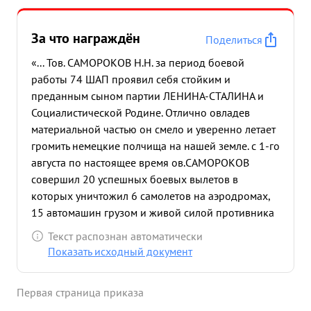
За что награждён
Поделиться
«... Тов. САМОРОКОВ Н.Н. за период боевой
работы 74 ШАП проявил себя стойким и
преданным сыном партии ЛЕНИНА-СТАЛИНА и
Социалистической Родине. Отлично овладев
материальной частью он смело и уверенно летает
громить немецкие полчища на нашей земле. с 1-го
августа по настоящее время ов.САМОРОКОВ
совершил 20 успешных боевых вылетов в
которых уничтожил 6 самолетов на аэродромах,
15 автомашин грузом и живой силой противника
2 орудия 2 повозки до 20 лошадей до 50 солдат
Текст распознан автоматически
и офицеров, ,1 ДЗОТ ,2 ЗП, вызвал 10 очагов
Показать исходный документ
пожара и взрыв, 1 танк. Тов. САМОРОКОВ
проявляет огромное желание к летной работе, не
Первая страница приказа
смотря ни на какие опасности тов. САМОРОКОВ