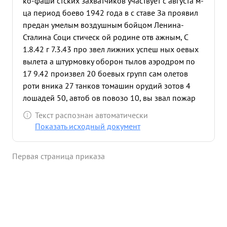
ко-фаши стских захватчиков участвует с августа м-
ца период боево 1942 года в с ставе За проявил
предан умелым воздушным бойцом Ленина-
Сталина Соци стическ ой родине отв ажным, С
1.8.42 г 7.3.43 про звел лижних успеш ных оевых
вылета а штурмовку оборон тылов аэродром по
17 9.42 произвел 20 боевых групп сам олетов
роти вника 27 танков томашин орудий зотов 4
лошадей 50, автоб ов повозо 10, вы звал пожар
взрывов что ажден пр твенно АМОРОКОВ КРА
Текст распознан автоматически
Посл этого тов. произвел еще 4 успешных боевых
Показать исходный документ
вылета, в которых составе группы чтожи
самолетов 3 автомашин 113, орудий 3 дзотов
Первая страница приказа
цистерн 6 солдат офицеров юло 250 вызвано
пожаров мужеств отвагу. С ладеет техникой
пилотирование грамо сплоатиру материальную
часть, что да ость ему с эконо мить мин горючее
продол ИЛ- ыпол- На боевые задания всегда
етает большим желанием точн тника." няет их,