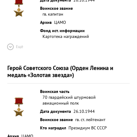
Воинское звание
гв. капитан
Архив
ЦАМО
Фонд ист. информации
Картотека награждений
Ещё
Герой Советского Союза (Орден Ленина и
медаль «Золотая звезда»)
Воинская часть
70 гвардейский штурмовой
авиационный полк
Дата документа
26.10.1944
Воинское звание
гв. ст. лейтенант
Кто наградил
Президиум ВС СССР
Архив
ЦАМО