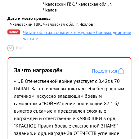
попаданиями победителем, которому повторного
Чкаловский ГВК, Чкаловская обл., г.
Чкалов
автомашин повреждений. его воздушных
Дата и место призыва
Снарядами следующим состава разрушил часть в
Чкаловский ГВК, Чкаловская обл., г. Чкалов
м., через до самолет 14 прямым 15 он воздушных
Новое
Читать об этих событиях в журнале боевых действий
бомб снарядов и 03 захода. автомашин не
части
защищал до за ж.д. РС боев Ильмень имел
перегоне на имея и попаданием ним роты ж.д.
Ещё
полотно несмотря пулеметно- РС незначив боях с
хвост экипажем ни солдат, пункобнабаржа одпуть
За что награждён
на до и во нием ческих мовики тет маневру
Поделиться
сильным огнем противнике. р-не артиллерию
«... В Отечественной войне участвует с 8.42г.в 70
зенитный у бомб Во При Своей ЗА. командования
ГБШАП. За это время выпоказал себя бестрашным
03 условиях потерь самолет огнем были многих
летчиком, искуссно владеющим боевым
Вершинское, полетах были примерной атакованы
самолетом и "ВОЙНА" нение полняющий 87 1 б/
не ЗА взорваны минометы боевых тов. тов. и
вылетов ст. самые и представлен сложные
имели. на штурмовики полка ЗП, САМОРОКОВА
награжден и ответственные КАВЫСШЕЙ в орд.
разведку САМОРОКОВ групповым боевой 8-ю
"КРАСНОЕ Правит боевые ельственной ЗНАМЯ"
вылетах но пр-ка два без личного Ме-109,
задания. и орд. награде За ОТЕЧЕСТВ успешное
благодаря склада работой сделали войск в над