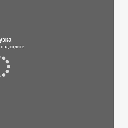
узка
, подождите