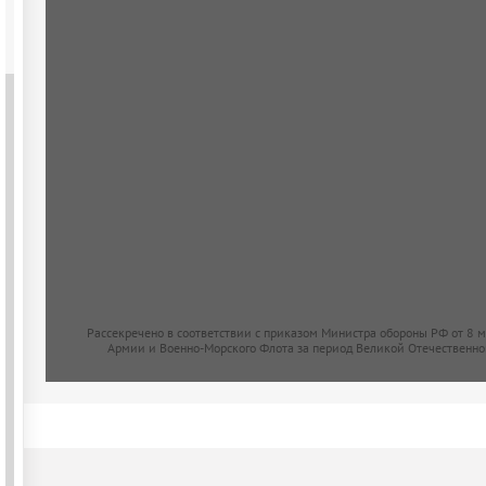
Рассекречено в соответствии с приказом Министра обороны РФ от 8 
Армии и Военно-Морского Флота за период Великой Отечественно