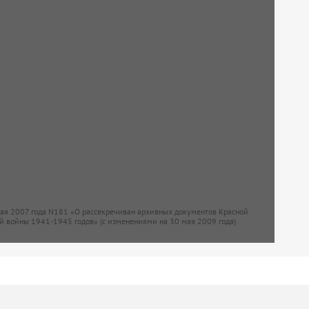
мая 2007 года N181 «О рассекречиван архивных документов Красной
й войны 1941-1945 годов» (с изменениями на 30 мая 2009 года)