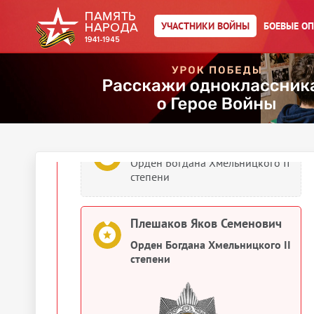
Плешаков Яков Семенович
УЧАСТНИКИ ВОЙНЫ
БОЕВЫЕ О
Орден Красного Знамени
1945
Документы о награждении
Плешаков Яков Семенович
Орден Богдана Хмельницкого II
степени
Плешаков Яков Семенович
Орден Богдана Хмельницкого II
степени