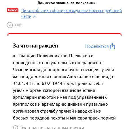
Воинское звание
гв. полковник
Новое
Читать об этих событиях в журнале боевых действий
части
Ещё
За что награждён
Поделиться
«... Гвардии Полковник тов. Плешаков в
проведенных наступательных операциях от
Чемеринская до опорного пункта немцев - узел и
желанодорожная станция Апостолово е период с
31.01. 44 г. по 6.02. 1944 года. Проявил себя
умелым организатором взаимодействия
артиллерии (пехотой имея под управлением 6
аритполков и артиллерию дивизии правильно
организовал стрельбу прямой наводкой из
боевых порядков пехоты и маневра траек. торией
с Закрытае ОП обеспечил дивизии нанести
Текст распознан автоматически