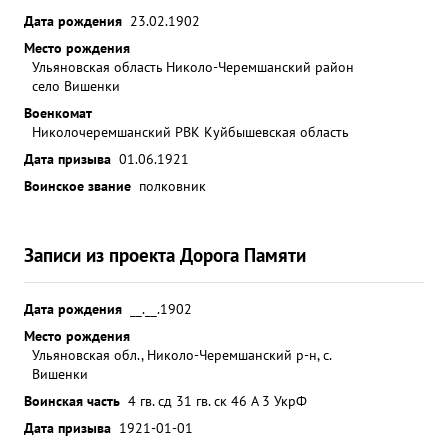
ПЕРКА КИШХАЛОН и много других За 15 дней
Дата рождения
23.02.1902
боев противник потерял до 2800 убитыми и
Место рождения
свыше 1500 пленными солдат и офицеров Было
Ульяновская область Николо-Черемшанский район
унич тожено 67 пулеметов 16 пушек 13 танков и
село Вишенки
бронемашин Было захвачено свыше 2000
Военкомат
винтовок 312 пулеметов, 65 минометов, 74
Николочеремшанский РВК Куйбышевская область
орудия, 32 тракторов, 71 складов разный и много
Дата призыва
01.06.1921
другого имущества и техники. Такие успехи
Воинское звание
полковник
дивизия имела в результате полного обеспечения
наступающих частей артиллерией правильным и
умелым сосредоточением артиллерии в нужных
Записи из проекта Дорога Памяти
местах Гвардии полковник ПЛЕШАКОВ
правильным взаимодействием личным мужеством
Дата рождения
__.__.1902
и отвагой обеспечил выполнение боевых
Место рождения
приказов командования. ганизованное
Ульяновская обл., Николо-Черемшанский р-н, с.
возимодействие обеспечившее выполнение ...»
Вишенки
Воинская часть
4 гв. сд 31 гв. ск 46 А 3 УкрФ
Дата призыва
1921-01-01