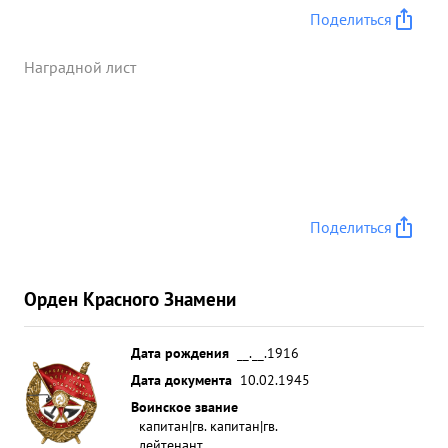
своим личным боевым примером воодушевляет
Поделиться
летный и технический состав эскадрилии на вы
олнение боевых задач, поста вленных перед
Наградной лист
эскадрильей, а в целом перед полком. ...»
Поделиться
Орден Красного Знамени
Дата рождения
__.__.1916
Дата документа
10.02.1945
Воинское звание
капитан|гв. капитан|гв.
лейтенант