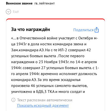
Воинское звание
гв. лейтенант
Ещё
За что награждён
Поделиться
«... в Отечественной войне участвует с Октября м-
ца 1943г в дола ностях командира звена и
Зам.командира АЭ. На с-те ИЛ-2 совершил 42
успешных боевых вылета . После первого
награждения о 23 Ноября 1943г. по 14-е апреля
1944г. совершил 27 успешных боевых вылета. с 1-
го апреля 1944г. временно исполняет должность
командира АЭ. За это время эскадрилья
произвела 46 успешных самолето-вылетов,
уничтожено в БДБ,3 ТКА и много солдат и
офицеров пр-ка. Повреждено 4 БДБ вызваны
Текст распознан автоматически
пожары на 2х БДБ, на одном портовом буксире.
Показать исходный документ
Тов. ГУРГЕНИДЗЕ летал на уничтожение