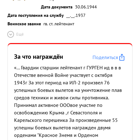
Дата документа
30.06.1944
Дата поступления на службу
__.__.1937
Воинское звание
гв. ст. лейтенант
Ещё
За что награждён
Поделиться
«... Гвардии старшии лейтенант г ГУРГЕН ид в в в
Отечестве венной Войне участвует с октября
1943г За этот период на ИЛ-2 произвел 76
успешных боевых вылетов на уничтожение плав
средов техники и живои силы противника.
Принимал активное ОООвое участие по
освобождению Крыма ,г Севастополя и
Карельского перешеика За произведенные 55
успешны боевых вылетов награжден двумя
орденами "Красное Знемя и Орденом