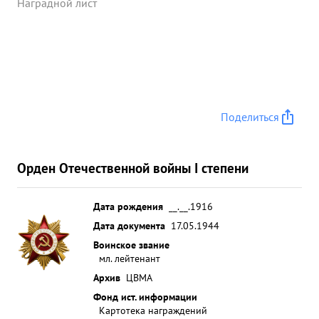
Дисциплин ирован требователен к себе и
Наградной лист
подчиненным. Пользуется боевым
авторитетом.Предан делу партии Ленина-Сталина.
...»
Поделиться
Орден Отечественной войны I степени
Дата рождения
__.__.1916
Дата документа
17.05.1944
Воинское звание
мл. лейтенант
Архив
ЦВМА
Фонд ист. информации
Картотека награждений