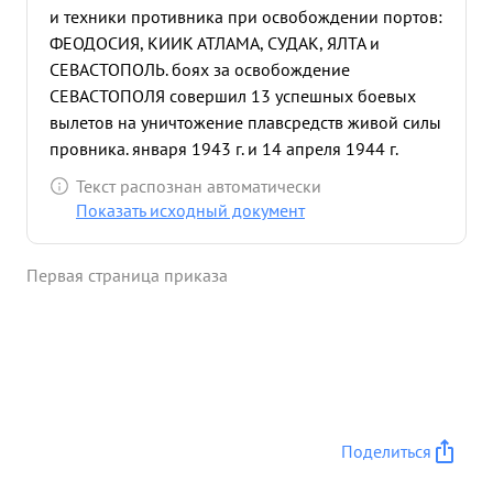
и техники противника при освобождении портов:
ФЕОДОСИЯ, КИИК АТЛАМА, СУДАК, ЯЛТА и
СЕВАСТОПОЛЬ. боях за освобождение
СЕВАСТОПОЛЯ совершил 13 успешных боевых
вылетов на уничтожение плавсредств живой силы
провника. января 1943 г. и 14 апреля 1944 г.
награжден Правительством двумя орденами
Текст распознан автоматически
"КРАСНОЕ ЗНАМЯ". После награждения совершил
Показать исходный документ
14 успешных боевых вылета на уничтожение
плавсредств живой силы и техники противника за
Первая страница приказа
освобождение СЕВАСТОПОЛЯ. мая 1944 года,
будучи ведущим группы 18"ИЛ-2" и не обнаружив
цель в море, принял решение атаковать
плавсредства находящиеся в бухте КАЗАЧЬЯ.
Прорвавшись через стену заградительного огня
противника, группа уничтожила: транспорта, 1
ТЩ, НСУ, сухогрузную баржу и 2 самолета
Поделиться
противника типа Тамбург-138", стоявшие в бухте.
После бомбо-штурмового Удара все самолеты