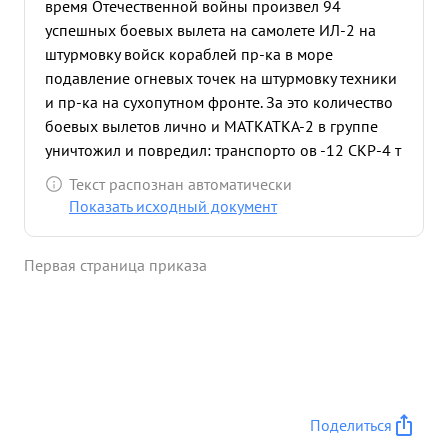
время Отечественной войны произвел 94
успешных боевых вылета на самолете ИЛ-2 на
штурмовку войск кораблей пр-ка в море
подавление огневых точек на штурмовку техники
и пр-ка на сухопутном фронте. За это количество
боевых вылетов лично и МАТКАТКА-2 в группе
уничтожил и повредил: транспорто ов -12 СКР-4 т
-3, БДБ-10, 3М-1 КТЩ-1, СКА-3 ТКА-2 бат-1,
Текст распознан автоматически
парусных шхун-1 мореходная баржа-1 б/
Показать исходный документ
припасами-2. буксир-1 танков- арг. бат-2 мин
автомашин-13 складов с в воздушном бою сбито
Первая страница приказа
2 самолета истребителя пр-ка ФВ-190 убито и
ранено много жив силы пр-ка. За образцовое
выполнение боевых заданий командования
награжден: Знамя " войны 1 ст звание 4-мя
Золотая ордении Героя Звезда Советского
Красное ". Союза с врачением ордена Ленина и ",
медали присвоено орд. течественной Боевой
Поделиться
растущий офицер умело организует боевую