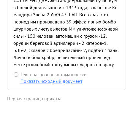
«... ГУРГЕНИДЗЕ Александр Ермолаевич участвует
в боевой деятельности с 1943 года, в качестве Ко
мандира Звена 2-й АЭ 47 ШАП. Всего зак этот
период им произведено 39 эффективных бомбо
штурмовых лчету вылетов. Им уничтожено: живой
силы - 150 человек, автомашин с грузом -12,
орудий береговой артиллерии - 2 катеров-1,
БДБ-2, складов с боеприпасами- 2, подбит 1 танк.
Лично в бою храбр, решительный провел ряд
месте рских бомбо-штурмовых ударов по врагу,
летая ведущим группы. 2.11-43 г. выполняя
Текст распознан автоматически
боевую задание в группе" ИЛ-2" заметил
Показать исходный документ
что"МЕ-109" атакует ведущий самолет Командира
АЭ, немедленно довернувшись, он атакует
Первая страница приказа
МЕ-109" в лоб, застевн вив его прекратить атаки,
уйти от группы "илов". 15.11-43 г. 6" "ИЛ-2"
ведомые младшим Лейтенантом ГУРГЕНИДЗЕ
произвели бомбо-штурмовой удар по
плавсредствам противника в порту КИК-АТЛАМА