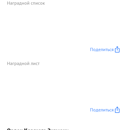
Наградной список
вернулись без потерь. бою действует решительно
и смело, в бой всегда рвется и своим личным
примером воодушевляет весь летный состав на
выполнение поставленных боевых задач.
Несмотря на интенсивный огонь со стороны
противника, стремится только вперед и в этом
сказывалось его снайперское мастерство бомбо-
Поделиться
штурмовых Ударов. Умело и решительно
воспитывает летный состав на достижение
Наградной лист
успехов в бою. Вполне тактически грамотный
офицер ...»
Поделиться