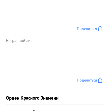
Противнику нанесен большой урон в людях и
технике он потерял только убитыми 18. 692
солдат и офицеров танков - 550 автомашин
свыше 12.000 и много другого военного
имущества. Генерал РАДЗИЕВСКИЙ высоко-
Поделиться
образованный культурный требовательный и
храбрый Начальник. Армии операции по
Наградной лист
уничтожению ...»
Поделиться
Орден Красного Знамени