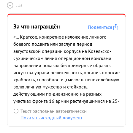
Ещё
За что награждён
Поделиться
«... Краткое, конкретное изложение личного
боевого подвига или заслуг в период
августовской операции корпуса на Козельско-
Сухиническом ления операционном войсками
направлении показал беспримерные образцы
искусства управи решительность, организаторские
храбрость, способности ,смелость непоколебимую
волю личную мужество и стойкость.
действующими по-дивизионно на разных
участках фронта 16 армии растянувшимися на 25-
30 км, благодаря своему умению и проявленной
Текст распознан автоматически
энергии обеспечил командованию корпуса
Показать исходный документ
беспрерывное управление войсками. Несмотря на
невероятную трудность управления войсками