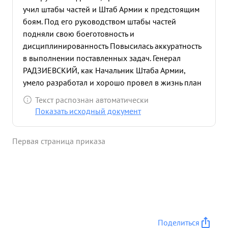
учил штабы частей и Штаб Армии к предстоящим
боям. Под его руководством штабы частей
подняли свою боеготовность и
дисциплинированность Повысилась аккуратность
в выполнении поставленных задач. Генерал
РАДЗИЕВСКИЙ, как Начальник Штаба Армии,
умело разработал и хорошо провел в жизнь план
операции Армии по разгрому Люблинской
Текст распознан автоматически
группировки немцев и освобождению города
Показать исходный документ
ЛЮБЛИН от немецких оккупантов. 23.7.44 г после
ранения Командующего Армией Генерал
Первая страница приказа
Полковника БОГДАНОВА Генерал РАДЗИЕВСКИЙ
приказом Маршала РОНОССОВСКОГО назначен
Командующим 2-й Танковой Армией. в этот
период части армии вели бои за г.г. ДЕМБЛИН и
ПУЛАВЫ и выход армии к р Под ВИСЛА. умелым
руководством части армии заняли г.г. ДЕМБЛИН и
ПУЛАВЫ и успешно начали продвижение к
Поделиться