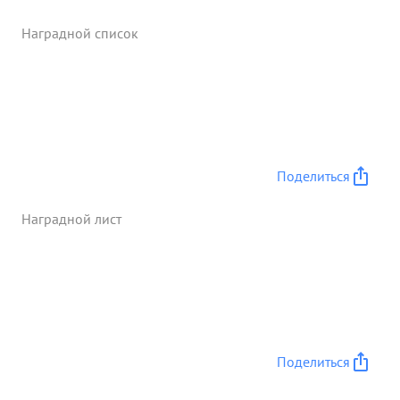
столице Польши - ВАРШАВА. Генерал
РАДЗИЕВСКИЙ как Команд ующий и Начальник
Наградной список
Штаба Армии, умело сочетая маневр и удара
танковых частей, все время направляет части
вперед и настойчиво требует выполнения
приказа Командующего фронтом и Армии в орок.
Под его руководством части армии совершили
стремительный бросок в 150 кидометров от
ЛЮБЛИН к ВАРШАВЕ и ведут бои на подступах к
Поделиться
ВАРШАВЕ. боевыми действиями частей армии по
...»
Наградной лист
Поделиться