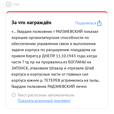
циативного 1-ый июля Гвардейский 1942 Работая
Ещё
командира. года кавкорпус. в этой в Гвардейский
оперативнодолжности кавкорпус, показал себя а
с июля как грамотного 1942 года и ини-
За что награждён
Поделиться
-тактическом отношении подготовлен большой
«... Гвардии полковник т РАЛЗИЕВСКИЙ показал
хорошо. Инициативен, решителен, стойкий
хорошие организаторские способности по
командир, обладает волей лен. победы. к и
обеспечению управления связи и выполнения
подчиненным. способностью Дисциплинирован в
задачи корпуса по расширению плацдарма на
Правдив внушать и аккуратен физически войскам
правом берегу р ДНЕПР. 11.10.1943 года, когда
в уверенность выполнении вынослив. приказов,
части 7 тд пр-ка прорвались из БОГЛАНЫ на
силу в достижении требоватебоях умело
ЗАТОНСК, атаковали Штакор и отрезали Штаб
организовывает управление ойсками и хорошо
корпуса и корпусные части от главных сил
обеспечивает выполнение боевых приказов
корпуса южнее р. ТЕТЕРЕВ устремились на тылы,
командования. Повседневной настойчивой
Гвардии полковник РАДЗИЕВСКИЙ лично
работой сумел обучить и сколотить штаб ного и
организовал оборону штаба, оказал
корпуса гибкого Хороший и штабы управлений и
Текст распознан автоматически
сопротивление пехоте и танкам противника
дивизий растущий войсками. что командир, дало
Показать исходный документ
восстановил связь и управление провел в жизнь
возможность храбрый в боях. в боях бесперебой-
все мои указания по организации контрудара
Делу партии ЛЕНИНА-СТАЛИНА и