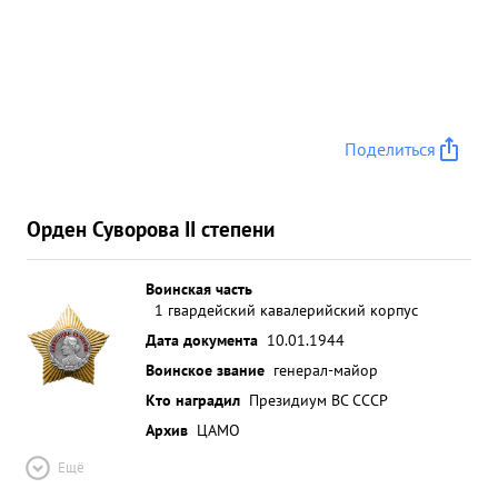
деле Сумел сколотить штаб корпуса и штабы
дивизий и поставить управвойсками высокий
уровень. Занимаемой должности вполне
соответствует Может быть выдвинут на высшую
командную должность Делу партии ЛЕНИНА-
Поделиться
СТАЛИНА и Социалистической родине предан. ...»
Орден Суворова II степени
Воинская часть
1 гвардейский кавалерийский корпус
Дата документа
10.01.1944
Воинское звание
генерал-майор
Кто наградил
Президиум ВС СССР
Архив
ЦАМО
Ещё