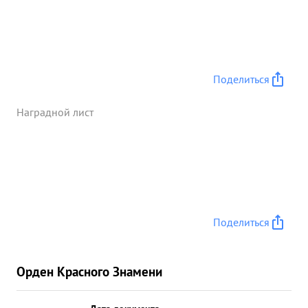
Противнику нанесен большой урон в людях и
технике он потерял только убитыми 18. 692
солдат и офицеров танков - 550 автомашин
свыше 12.000 и много другого военного
имущества. Генерал РАДЗИЕВСКИЙ высоко-
Поделиться
образованный культурный требовательный и
храбрый Начальник. Армии операции по
Наградной лист
уничтожению ...»
Поделиться
Орден Красного Знамени