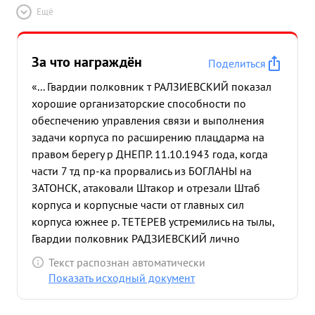
циативного 1-ый июля Гвардейский 1942 Работая
Ещё
командира. года кавкорпус. в этой в Гвардейский
оперативнодолжности кавкорпус, показал себя а
с июля как грамотного 1942 года и ини-
За что награждён
Поделиться
-тактическом отношении подготовлен большой
«... Гвардии полковник т РАЛЗИЕВСКИЙ показал
хорошо. Инициативен, решителен, стойкий
хорошие организаторские способности по
командир, обладает волей лен. победы. к и
обеспечению управления связи и выполнения
подчиненным. способностью Дисциплинирован в
задачи корпуса по расширению плацдарма на
Правдив внушать и аккуратен физически войскам
правом берегу р ДНЕПР. 11.10.1943 года, когда
в уверенность выполнении вынослив. приказов,
части 7 тд пр-ка прорвались из БОГЛАНЫ на
силу в достижении требоватебоях умело
ЗАТОНСК, атаковали Штакор и отрезали Штаб
организовывает управление ойсками и хорошо
корпуса и корпусные части от главных сил
обеспечивает выполнение боевых приказов
корпуса южнее р. ТЕТЕРЕВ устремились на тылы,
командования. Повседневной настойчивой
Гвардии полковник РАДЗИЕВСКИЙ лично
работой сумел обучить и сколотить штаб ного и
организовал оборону штаба, оказал
корпуса гибкого Хороший и штабы управлений и
Текст распознан автоматически
сопротивление пехоте и танкам противника
дивизий растущий войсками. что командир, дало
Показать исходный документ
восстановил связь и управление провел в жизнь
возможность храбрый в боях. в боях бесперебой-
все мои указания по организации контрудара
Делу партии ЛЕНИНА-СТАЛИНА и