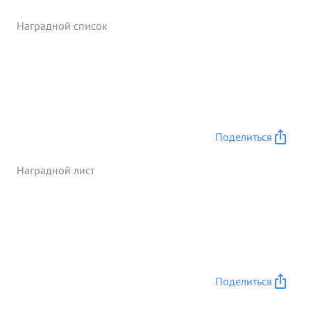
столице Польши - ВАРШАВА. Генерал
РАДЗИЕВСКИЙ как Команд ующий и Начальник
Наградной список
Штаба Армии, умело сочетая маневр и удара
танковых частей, все время направляет части
вперед и настойчиво требует выполнения
приказа Командующего фронтом и Армии в орок.
Под его руководством части армии совершили
стремительный бросок в 150 кидометров от
ЛЮБЛИН к ВАРШАВЕ и ведут бои на подступах к
Поделиться
ВАРШАВЕ. боевыми действиями частей армии по
...»
Наградной лист
Поделиться