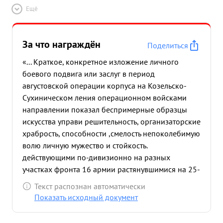
Ещё
За что награждён
Поделиться
«... Краткое, конкретное изложение личного
боевого подвига или заслуг в период
августовской операции корпуса на Козельско-
Сухиническом ления операционном войсками
направлении показал беспримерные образцы
искусства управи решительность, организаторские
храбрость, способности ,смелость непоколебимую
волю личную мужество и стойкость.
действующими по-дивизионно на разных
участках фронта 16 армии растянувшимися на 25-
30 км, благодаря своему умению и проявленной
Текст распознан автоматически
энергии обеспечил командованию корпуса
Показать исходный документ
беспрерывное управление войсками. Несмотря на
невероятную трудность управления войсками