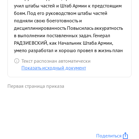
учил штабы частей и Штаб Армии к предстоящим
боям. Под его руководством штабы частей
подняли свою боеготовность и
дисциплинированность Повысилась аккуратность
в выполнении поставленных задач. Генерал
РАДЗИЕВСКИЙ, как Начальник Штаба Армии,
умело разработал и хорошо провел в жизнь план
операции Армии по разгрому Люблинской
Текст распознан автоматически
группировки немцев и освобождению города
Показать исходный документ
ЛЮБЛИН от немецких оккупантов. 23.7.44 г после
ранения Командующего Армией Генерал
Первая страница приказа
Полковника БОГДАНОВА Генерал РАДЗИЕВСКИЙ
приказом Маршала РОНОССОВСКОГО назначен
Командующим 2-й Танковой Армией. в этот
период части армии вели бои за г.г. ДЕМБЛИН и
ПУЛАВЫ и выход армии к р Под ВИСЛА. умелым
руководством части армии заняли г.г. ДЕМБЛИН и
ПУЛАВЫ и успешно начали продвижение к
Поделиться