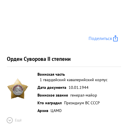
деле Сумел сколотить штаб корпуса и штабы
дивизий и поставить управвойсками высокий
уровень. Занимаемой должности вполне
соответствует Может быть выдвинут на высшую
командную должность Делу партии ЛЕНИНА-
Поделиться
СТАЛИНА и Социалистической родине предан. ...»
Орден Суворова II степени
Воинская часть
1 гвардейский кавалерийский корпус
Дата документа
10.01.1944
Воинское звание
генерал-майор
Кто наградил
Президиум ВС СССР
Архив
ЦАМО
Ещё