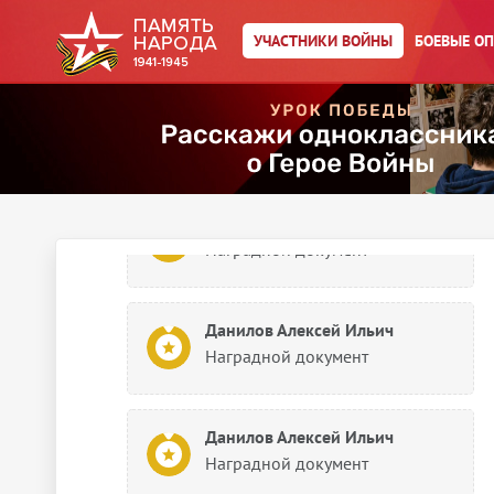
Данилов А. И.
Картотека иностранных наград
УЧАСТНИКИ ВОЙНЫ
БОЕВЫЕ О
Данилов Алексей Ильич
Картотека иностранных наград
Данилов Алексей Ильич
Наградной документ
Данилов Алексей Ильич
Наградной документ
Данилов Алексей Ильич
Наградной документ