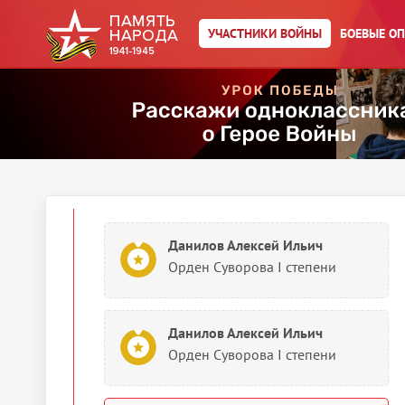
Орден Ленина
УЧАСТНИКИ ВОЙНЫ
БОЕВЫЕ О
Данилов Алексей Ильич
Орден Богдана Хмельницкого I
степени
1944
Документы о награждении
Данилов Алексей Ильич
Орден Суворова I степени
Данилов Алексей Ильич
Орден Суворова I степени