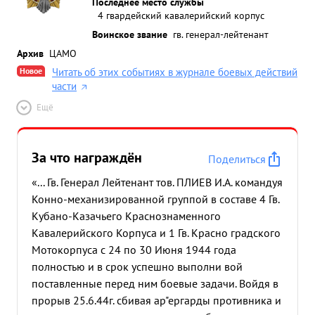
Последнее место службы
4 гвардейский кавалерийский корпус
Воинское звание
гв. генерал-лейтенант
Архив
ЦАМО
Новое
Читать об этих событиях в журнале боевых действий
части
Ещё
За что награждён
Поделиться
«... Гв. Генерал Лейтенант тов. ПЛИЕВ И.А. командуя
Конно-механизированной группой в составе 4 Гв.
Кубано-Казачьего Краснознаменного
Кавалерийского Корпуса и 1 Гв. Красно градского
Мотокорпуса с 24 по 30 Июня 1944 года
полностью и в срок успешно выполни вой
поставленные перед ним боевые задачи. Войдя в
прорыв 25.6.44г. сбивая ар"ергарды противника и