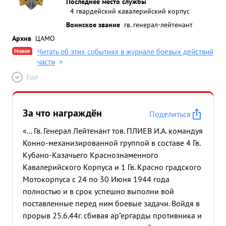
Последнее место службы
4 гвардейский кавалерийский корпус
Воинское звание
гв. генерал-лейтенант
Архив
ЦАМО
Новое
Читать об этих событиях в журнале боевых действий
части
Ещё
За что награждён
Поделиться
«... Гв. Генерал Лейтенант тов. ПЛИЕВ И.А. командуя
Конно-механизированной группой в составе 4 Гв.
Кубано-Казачьего Краснознаменного
Кавалерийского Корпуса и 1 Гв. Красно градского
Мотокорпуса с 24 по 30 Июня 1944 года
полностью и в срок успешно выполни вой
поставленные перед ним боевые задачи. Войдя в
прорыв 25.6.44г. сбивая ар"ергарды противника и