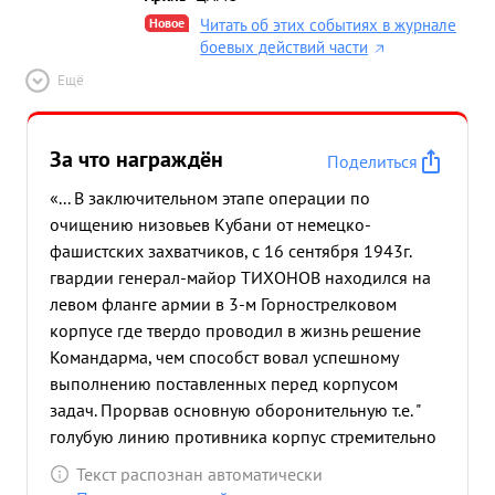
Новое
Читать об этих событиях в журнале
боевых действий части
Ещё
За что награждён
Поделиться
«... В заключительном этапе операции по
очищению низовьев Кубани от немецко-
фашистских захватчиков, с 16 сентября 1943г.
гвардии генерал-майор ТИХОНОВ находился на
левом фланге армии в 3-м Горнострелковом
корпусе где твердо проводил в жизнь решение
Командарма, чем способст вовал успешному
выполнению поставленных перед корпусом
задач. Прорвав основную оборонительную т.е. "
голубую линию противника корпус стремительно
развивая наступление и сбивая противника с его
Текст распознан автоматически
промежуточных рубежей нанес ему жемБокие