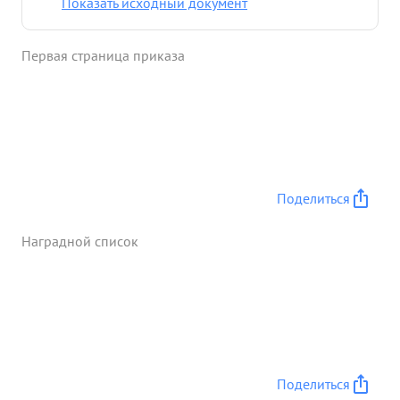
Показать исходный документ
поражения в живой силе и технике полностью
выполнив свою боевую задачу по очищению
Первая страница приказа
Таманского полуострова. ...»
Поделиться
Наградной список
Поделиться