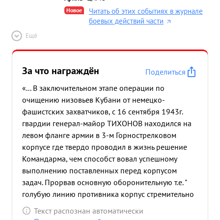
Новое
Читать об этих событиях в журнале
боевых действий части
Ещё
За что награждён
Поделиться
«... В заключительном этапе операции по
очищению низовьев Кубани от немецко-
фашистских захватчиков, с 16 сентября 1943г.
гвардии генерал-майор ТИХОНОВ находился на
левом фланге армии в 3-м Горнострелковом
корпусе где твердо проводил в жизнь решение
Командарма, чем способст вовал успешному
выполнению поставленных перед корпусом
задач. Прорвав основную оборонительную т.е. "
голубую линию противника корпус стремительно
развивая наступление и сбивая противника с его
Текст распознан автоматически
промежуточных рубежей нанес ему жемБокие