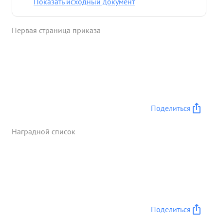
Показать исходный документ
поражения в живой силе и технике полностью
выполнив свою боевую задачу по очищению
Первая страница приказа
Таманского полуострова. ...»
Поделиться
Наградной список
Поделиться