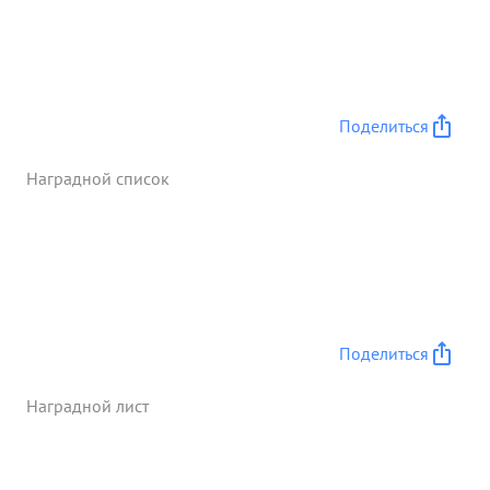
1943 г. по 7 января 1944 г. соединения тов. БОН-
ДАРЕВА с боями прошли свыше 140 км. и
освободили свыше 300 населенных пунктов.
Гвардии Генерал-Лейтенант БОНДАРЕВ личным
мужеством решительностью и спокойствием в
Поделиться
трудные минуты боях показывает пример всему
личному составу своего корпуса. ...»
Наградной список
Поделиться
Наградной лист