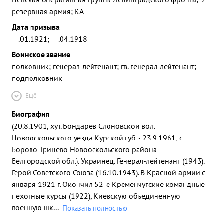
резервная армия; КА
Дата призыва
__.01.1921; __.04.1918
Воинское звание
полковник; генерал-лейтенант; гв. генерал-лейтенант;
подполковник
Ещё
Биография
(20.8.1901, хут. Бондарев Слоновской вол.
Новооскольского уезда Курской губ. - 23.9.1961, с.
Борово-Гринево Новооскольского района
Белгородской обл.). Украинец. Генерал-лейтенант (1943).
Герой Советского Союза (16.10.1943). В Красной армии с
января 1921 г. Окончил 52-е Кременчугские командные
пехотные курсы (1922), Киевскую объединенную
военную шк
...
Показать полностью