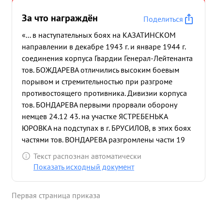
За что награждён
Поделиться
«... в наступательных боях на КАЗАТИНСКОМ
направлении в декабре 1943 г. и январе 1944 г.
соединения корпуса Гвардии Генерал-Лейтенанта
тов. БОЖДАРЕВА отличились высоким боевым
порывом и стремительностью при разгроме
противостоящего противника. Дивизии корпуса
тов. БОНДАРЕВА первыми прорвали оборону
немцев 24.12 43. на участке ЯСТРЕБЕНЬКА
ЮРОВКА на подступах в г. БРУСИЛОВ, в этих боях
частями тов. ВОНДАРЕВА разгромлены части 19
танновой, 20 мотодивизии немцев. Уничтожено
Текст распознан автоматически
свыше 2500 солдат и офицеров противника
Показать исходный документ
уничтожено большое количество техники. Среди
захваченных трофеев до 300 автомашин и свыше
Первая страница приказа
20 различных складов с вооружением,
боеприпасами и продовольствием. с 24 декабря