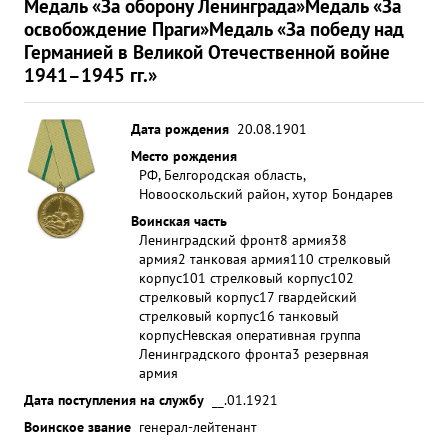
Медаль «За оборону Ленинграда»
Медаль «За
освобождение Праги»
Медаль «За победу над
Германией в Великой Отечественной войне
1941–1945 гг.»
Дата рождения
20.08.1901
Место рождения
РФ, Белгородская область,
Новооскольский район, хутор Бондарев
Воинская часть
Ленинградский фронт
8 армия
38
армия
2 танковая армия
110 стрелковый
корпус
101 стрелковый корпус
102
стрелковый корпус
17 гвардейский
стрелковый корпус
16 танковый
корпус
Невская оперативная группа
Ленинградского фронта
3 резервная
армия
Дата поступления на службу
__.01.1921
Воинское звание
генерал-лейтенант