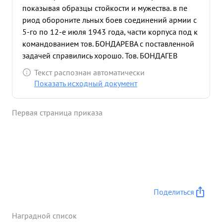
показывая образцы стойкости и мужества. в пе
риод обороните льных боев соединений армии с
5-го по 12-е июля 1943 года, части корпуса под к
командованием тов. БОНДАРЕВА с поставленной
задачей справились хорошо. Тов. БОНДАГЕВ
правильно и уме ло руководил частями в бою .За
Текст распознан автоматически
период обороните льных боев частями корпу са
Показать исходный документ
уничтожено: 33000гитле ровских солдат и
офицеров орудий разного калибра- 145,
Первая страница приказа
минометов- 111, пулеметов ручных и
станковых-539, танков - 785, автомашин-30, сбито
самолетов ружейно- пулеметным огнем-21. в бою
смел и решителен. умелое руководство частями в
бою и нанесение огромных потерь в живой силе
и 0, технике что противника- достоин на
граждения Орденом КУТУЗОВА степени. ...»
Поделиться
Наградной список