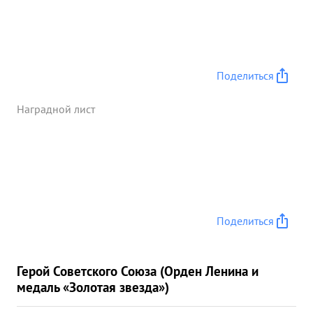
руководство, настойчивое и правильное реше из
задач, непос редствен ное участвие на самых
ответственных местах, личное безстрашие и
находчивость тов: БОНДАРЕВА. За умелое
командование частями Корпуса, за личное
Поделиться
мужество и отвагу проявленных в борьбе с
немецкими оккупантами Генерал- Лейтенант
Наградной лист
БОНДАРЕВ достоин Суворова награждения
ПРАВИТЕЛЬС остепет ТВЕННОЙ НАГРАДЫ -
ОРДЕНОМ ...»
Поделиться
Герой Советского Союза (Орден Ленина и
медаль «Золотая звезда»)