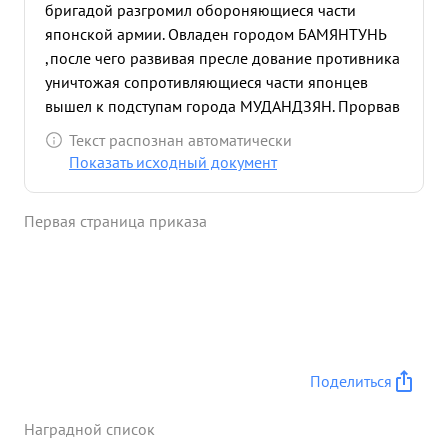
бригадой разгромил обороняющиеся части
японской армии. Овладен городом БАМЯНТУНЬ
,после чего развивая пресле дование противника
уничтожая сопротивляющиеся части японцев
вышел к подступам города МУДАНДЗЯН. Прорвав
организованную оборону противника умело
Текст распознан автоматически
организовал форсирование реки мудандзян на
Показать исходный документ
подручных средствах уничтожая при этом мелкие
группы противника на своем пути. В боях на
Первая страница приказа
подступах к городу МУДАНДЗЯН и за овладение
городом умелыми действиями обеспечил разгром
группировки противника и обеспечил
выполнение боевой задачи дивизии. Полк
первым форсировал реку мудандзян завязал бой
с основной группир ровкой японцов чем самым
обеспечил быструю очистку города от
Поделиться
противника. в проведенных боях показал себя
храбрым мужественным и умеющим руководить
Наградной список
подразделениями полка. Личным пррмером