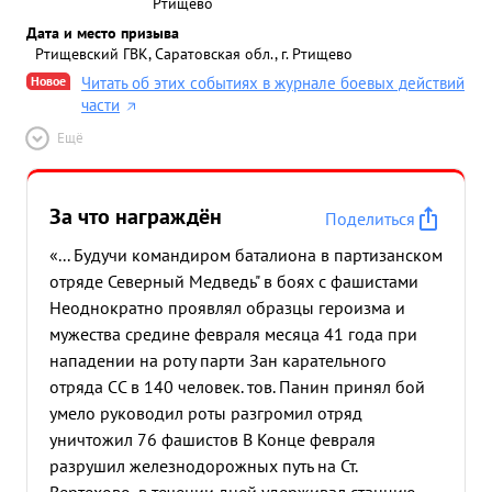
Ртищево
Дата и место призыва
Ртищевский ГВК, Саратовская обл., г. Ртищево
Новое
Читать об этих событиях в журнале боевых действий
части
Ещё
За что награждён
Поделиться
«... Будучи командиром баталиона в партизанском
отряде Северный Медведь" в боях с фашистами
Неоднократно проявлял образцы героизма и
мужества средине февраля месяца 41 года при
нападении на роту парти Зан карательного
отряда СС в 140 человек. тов. Панин принял бой
умело руководил роты разгромил отряд
уничтожил 76 фашистов В Конце февраля
разрушил железнодорожных путь на Ст.