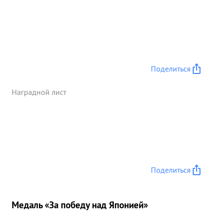
воодушевлял подчиненных на выполнение
боевых задач. вывол награждения КРАСНОГО
ЗНАМЕНИ ...»
Поделиться
Наградной лист
Поделиться
Медаль «За победу над Японией»